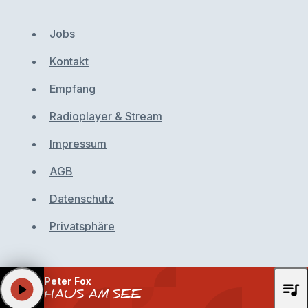
Jobs
Kontakt
Empfang
Radioplayer & Stream
Impressum
AGB
Datenschutz
Privatsphäre
Peter Fox
queue_music
play_arrow
HAUS AM SEE