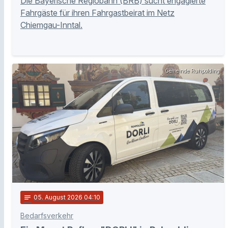
Die Bayerische Regiobahn (BRB) sucht engagierte
Fahrgäste für ihren Fahrgastbeirat im Netz
Chiemgau-Inntal.
Gemeinde Ruhpolding
notes
05
. August 2026 04:10
Bedarfsverkehr