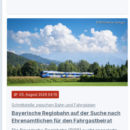
BRB/Dietmar Denger
notes
05
. August 2026 04:15
Schnittstelle zwischen Bahn und Fahrgästen
Bayerische Regiobahn auf der Suche nach
Ehrenamtlichen für den Fahrgastbeirat