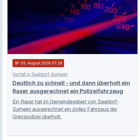
notes
05
. August 2026 07:28
Vorfall in Saaldorf-Surheim
Deutlich zu schnell - und dann überholt ein
Raser ausgerechnet ein Polizeifahrzeug
Ein Raser hat im Gemeindegebiet von Saaldorf-
Surheim ausgerechnet ein ziviles Fahrzeug der
Grenzpolizei überholt.