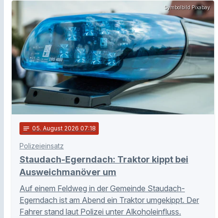
Symbolbild Pixabay
notes
05
. August 2026 07:18
Polizeieinsatz
Staudach-Egerndach: Traktor kippt bei
Ausweichmanöver um
Auf einem Feldweg in der Gemeinde Staudach-
Egerndach ist am Abend ein Traktor umgekippt. Der
Fahrer stand laut Polizei unter Alkoholeinfluss.