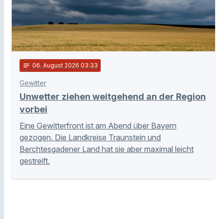
notes
06
. August 2026 03:33
Gewitter
Unwetter ziehen weitgehend an der Region
vorbei
Eine Gewitterfront ist am Abend über Bayern
gezogen. Die Landkreise Traunstein und
Berchtesgadener Land hat sie aber maximal leicht
gestreift.