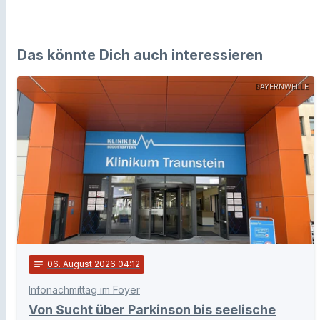
Das könnte Dich auch interessieren
BAYERNWELLE
notes
06
. August 2026 04:12
Infonachmittag im Foyer
Von Sucht über Parkinson bis seelische