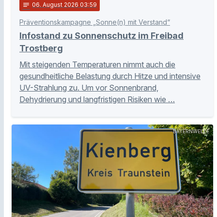
notes
06
. August 2026 03:59
Präventionskampagne „Sonne(n) mit Verstand“
Infostand zu Sonnenschutz im Freibad
Trostberg
Mit steigenden Temperaturen nimmt auch die
gesundheitliche Belastung durch Hitze und intensive
UV-Strahlung zu. Um vor Sonnenbrand,
Dehydrierung und langfristigen Risiken wie …
BAYERNWELLE