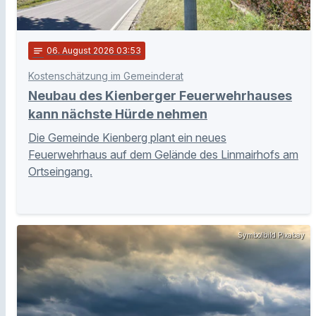
notes
06
. August 2026 03:53
Kostenschätzung im Gemeinderat
Neubau des Kienberger Feuerwehrhauses
kann nächste Hürde nehmen
Die Gemeinde Kienberg plant ein neues
Feuerwehrhaus auf dem Gelände des Linmairhofs am
Ortseingang.
Symbolbild Pixabay