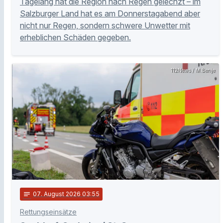
Tagelang hat die Region nach Regen gelechzt – im
Salzburger Land hat es am Donnerstagabend aber
nicht nur Regen, sondern schwere Unwetter mit
erheblichen Schäden gegeben.
112News / M.Benje
notes
07
. August 2026 03:55
Rettungseinsätze