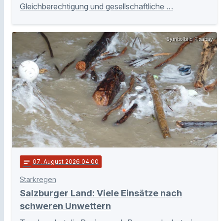
Gleichberechtigung und gesellschaftliche …
Symbolbild Pixabay
notes
07
. August 2026 04:00
Starkregen
Salzburger Land: Viele Einsätze nach
schweren Unwettern