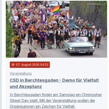
BAYERNWELLE
notes
07
. August 2026 04:52
Veranstaltung
CSD in Berchtesgaden - Demo für Vielfalt
und Akzeptanz
In Berchtesgaden findet am Samstag ein Christopher
Street Day statt. Mit der Veranstaltung wollen die
Organisatoren ein Zeichen für Vielfalt,