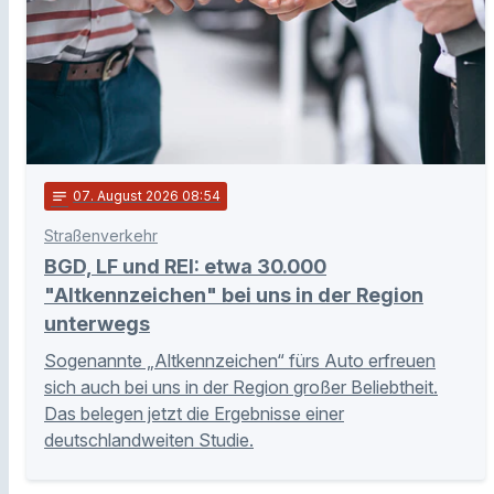
notes
07
. August 2026 08:54
Straßenverkehr
BGD, LF und REI: etwa 30.000
"Altkennzeichen" bei uns in der Region
unterwegs
Sogenannte „Altkennzeichen“ fürs Auto erfreuen
sich auch bei uns in der Region großer Beliebtheit.
Das belegen jetzt die Ergebnisse einer
deutschlandweiten Studie.