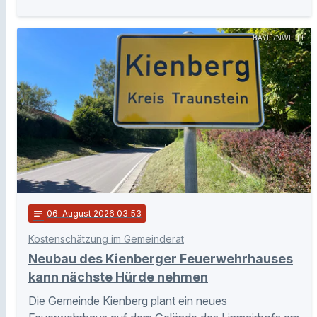
BAYERNWELLE
notes
06
. August 2026 03:53
Kostenschätzung im Gemeinderat
Neubau des Kienberger Feuerwehrhauses
kann nächste Hürde nehmen
Die Gemeinde Kienberg plant ein neues