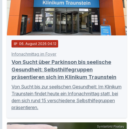
notes
06
. August 2026 04:12
Infonachmittag im Foyer
Von Sucht über Parkinson bis seelische
Gesundheit: Selbsthilfegruppen
präsentieren sich im Klinikum Traunstein
Von Sucht bis zur seelischen Gesundheit: Im Klinikum
Traunstein findet heute ein Infonachmittag statt, bei
dem sich rund 15 verschiedene Selbsthilfegruppen
präsentieren.
Symbolbild Pixabay