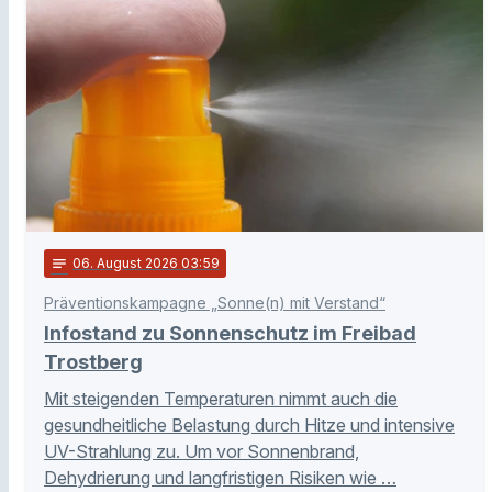
notes
06
. August 2026 03:59
Präventionskampagne „Sonne(n) mit Verstand“
Infostand zu Sonnenschutz im Freibad
Trostberg
Mit steigenden Temperaturen nimmt auch die
gesundheitliche Belastung durch Hitze und intensive
UV-Strahlung zu. Um vor Sonnenbrand,
Dehydrierung und langfristigen Risiken wie …