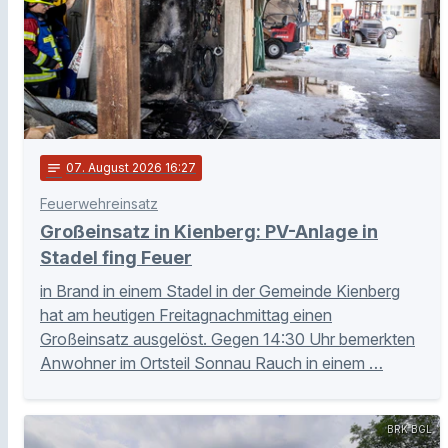
notes
07
. August 2026 16:27
Feuerwehreinsatz
Großeinsatz in Kienberg: PV-Anlage in
Stadel fing Feuer
in Brand in einem Stadel in der Gemeinde Kienberg
hat am heutigen Freitagnachmittag einen
Großeinsatz ausgelöst. Gegen 14:30 Uhr bemerkten
Anwohner im Ortsteil Sonnau Rauch in einem …
BRK BGL