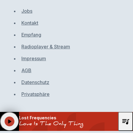
Jobs
Kontakt
Empfang
Radioplayer & Stream
Impressum
AGB
Datenschutz
Privatsphäre
Lost Frequencies
queue_music
play_arrow
Love Is The Only Thing