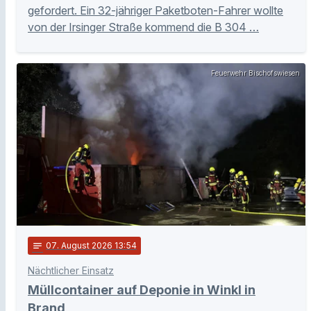
gefordert. Ein 32-jähriger Paketboten-Fahrer wollte
von der Irsinger Straße kommend die B 304 …
Feuerwehr Bischofswiesen
notes
07
. August 2026 13:54
Nächtlicher Einsatz
Müllcontainer auf Deponie in Winkl in
Brand