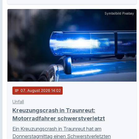
Symbolbild Pixabay
notes
07
. August 2026 14:02
Unfall
Kreuzungscrash in Traunreut:
Motorradfahrer schwerstverletzt
Ein Kreuzungscrash in Traunreut hat am
Donnerstagmittag einen Schwerstverletzten