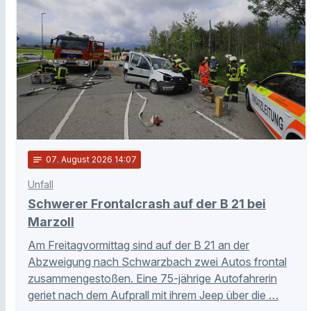
notes
07
. August 2026 14:07
Unfall
Schwerer Frontalcrash auf der B 21 bei
Marzoll
Am Freitagvormittag sind auf der B 21 an der
Abzweigung nach Schwarzbach zwei Autos frontal
zusammengestoßen. Eine 75-jährige Autofahrerin
geriet nach dem Aufprall mit ihrem Jeep über die …