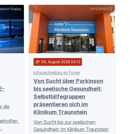
olbild Pixabay
BAYERNWELLE
notes
06
. August 2026 04:12
Infonachmittag im Foyer
Von Sucht über Parkinson
E-
bis seelische Gesundheit:
Selbsthilfegruppen
präsentieren sich im
r die
Klinikum Traunstein
tgeholfen,
Von Sucht bis zur seelischen
…
Gesundheit: Im Klinikum Traunstein