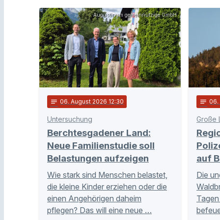
Augustinum gemeinnützige GmbH
notes
06
. August 2026 12:30
notes
06
Untersuchung
Große 
Berchtesgadener Land:
Regi
Neue Familienstudie soll
Poliz
Belastungen aufzeigen
auf B
Wie stark sind Menschen belastet,
Die un
die kleine Kinder erziehen oder die
Waldb
einen Angehörigen daheim
Tagen 
pflegen? Das will eine neue …
befeue