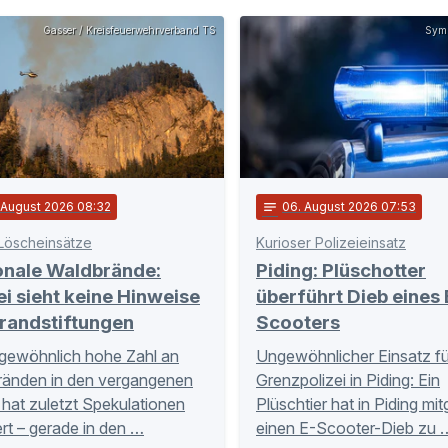
Gasser / Kreisfeuerwehrverband TS
Symb
. August 2026 08:32
notes
06
. August 2026 07:53
Löscheinsätze
Kurioser Polizeieinsatz
onale Waldbrände:
Piding: Plüschotter
ei sieht keine Hinweise
überführt Dieb eines 
randstiftungen
Scooters
gewöhnlich hohe Zahl an
Ungewöhnlicher Einsatz fü
ränden in den vergangenen
Grenzpolizei in Piding: Ein
hat zuletzt Spekulationen
Plüschtier hat in Piding mi
rt – gerade in den …
einen E-Scooter-Dieb zu 