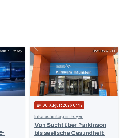
olbild Pixabay
BAYERNWELLE
notes
06
. August 2026 04:12
Infonachmittag im Foyer
Von Sucht über Parkinson
E-
bis seelische Gesundheit: