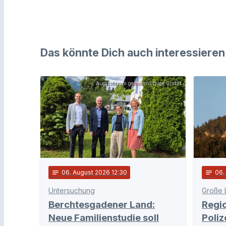
Das könnte Dich auch interessieren
Augustinum gemeinnützige GmbH
notes
06
. August 2026 12:30
notes
06
Untersuchung
Große 
Berchtesgadener Land:
Regi
Neue Familienstudie soll
Poliz