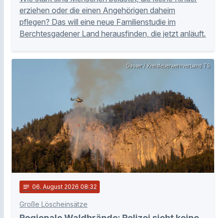
erziehen oder die einen Angehörigen daheim
pflegen? Das will eine neue Familienstudie im
Berchtesgadener Land herausfinden, die jetzt anläuft.
Gasser / Kreisfeuerwehrverband TS
notes
06
. August 2026 08:32
Große Löscheinsätze
Regionale Waldbrände: Polizei sieht keine