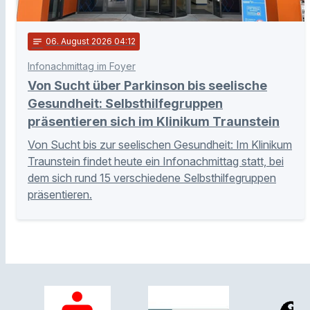
notes
06
. August 2026 04:12
Infonachmittag im Foyer
Von Sucht über Parkinson bis seelische
Gesundheit: Selbsthilfegruppen
präsentieren sich im Klinikum Traunstein
Von Sucht bis zur seelischen Gesundheit: Im Klinikum
Traunstein findet heute ein Infonachmittag statt, bei
dem sich rund 15 verschiedene Selbsthilfegruppen
präsentieren.