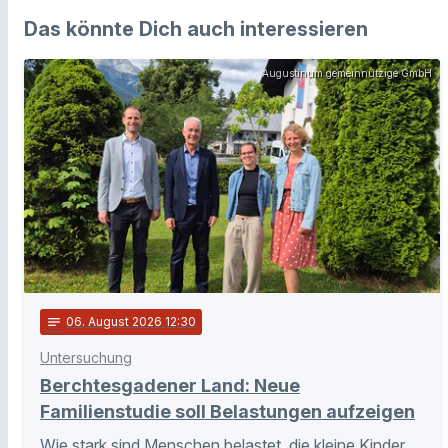
Das könnte Dich auch interessieren
Augustinum gemeinnützige GmbH
notes
06
. August 2026 12:30
Untersuchung
Berchtesgadener Land: Neue
Familienstudie soll Belastungen aufzeigen
Wie stark sind Menschen belastet, die kleine Kinder