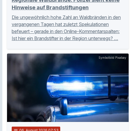
Hinweise auf Brandstiftungen
Die ungewöhnlich hohe Zahl an Waldbränden in den
vergangenen Tagen hat zuletzt Spekulationen
befeuert – gerade in den Online-Kommentarspalten:
Ist hier ein Brandstifter in der Region unterwegs? …
Symbolbild Pixabay
notes
06
. August 2026 07:53