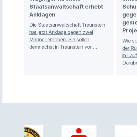
Staatsanwaltschaft erhebt
Schu
Anklagen
gege
geme
Die Staatsanwaltschaft Traunstein
Proje
hat jetzt Anklage gegen zwei
Männer erhoben. Sie sollen
Wie so
demnächst in Traunstein vor …
der Ru
in Lau
Darübe