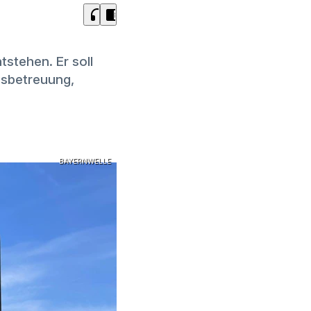
headphones
chrome_reader_mode
tstehen. Er soll
gsbetreuung,
BAYERNWELLE