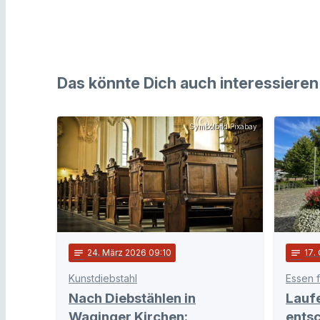
Das könnte Dich auch interessieren
Symbolbild Pixabay
notes
24
. März 2026 09:10
notes
17
.
Kunstdiebstahl
Essen f
Nach Diebstählen in
Laufe
Waginger Kirchen:
entsc