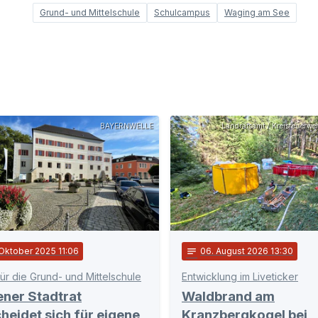
Grund- und Mittelschule
Schulcampus
Waging am See
BAYERNWELLE
Landratsamt / Kreisfeuerw
 Oktober 2025 11:06
notes
06
. August 2026 13:30
ür die Grund- und Mittelschule
Entwicklung im Liveticker
ner Stadtrat
Waldbrand am
heidet sich für eigene
Kranzbergkogel bei