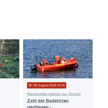
ehrverband BGL
Symbolbild Pixabay / Momentmal
notes
06
. August 2026 10:00
Wasserretter mahnen zur Vorsicht
Zahl der Badetoten
gestiegen -