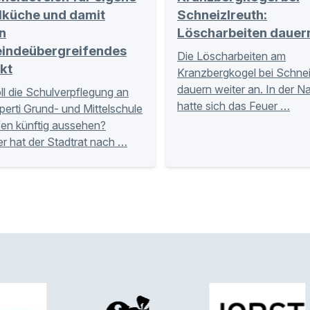
lküche und damit
Schneizlreuth:
n
Löscharbeiten dauer
indeübergreifendes
Die Löscharbeiten am
kt
Kranzbergkogel bei Schnei
dauern weiter an. In der N
ll die Schulverpflegung an
hatte sich das Feuer …
perti Grund- und Mittelschule
fen künftig aussehen?
r hat der Stadtrat nach …