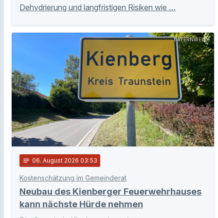
Dehydrierung und langfristigen Risiken wie …
BAYERNWELLE
notes
06
. August 2026 03:53
Kostenschätzung im Gemeinderat
Neubau des Kienberger Feuerwehrhauses
kann nächste Hürde nehmen