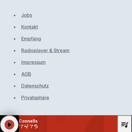
Jobs
Kontakt
Empfang
Radioplayer & Stream
Impressum
AGB
Datenschutz
Privatsphäre
Connells
queue_music
play_arrow
'74'75