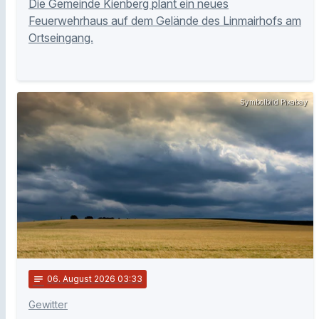
Die Gemeinde Kienberg plant ein neues
Feuerwehrhaus auf dem Gelände des Linmairhofs am
Ortseingang.
Symbolbild Pixabay
notes
06
. August 2026 03:33
Gewitter