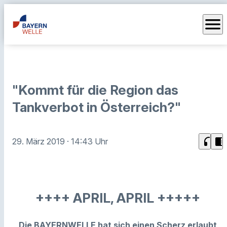
menu
"Kommt für die Region das
Tankverbot in Österreich?"
headphones
chrome_reader_mode
29. März 2019
· 14:43 Uhr
++++ APRIL, APRIL +++++
Die BAYERNWELLE hat sich einen Scherz erlaubt