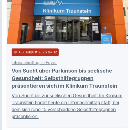
notes
06
. August 2026 04:12
Infonachmittag im Foyer
Von Sucht über Parkinson bis seelische
Gesundheit: Selbsthilfegruppen
präsentieren sich im Klinikum Traunstein
Von Sucht bis zur seelischen Gesundheit: Im Klinikum
Traunstein findet heute ein Infonachmittag statt, bei
dem sich rund 15 verschiedene Selbsthilfegruppen
präsentieren.