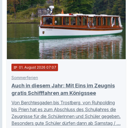
notes
01
. August 2026 07:07
Sommerferien
Auch in diesem Jahr: Mit Eins im Zeugnis
gratis Schifffahren am Königssee
Von Berchtesgaden bis Trostberg, von Ruhpolding
bis Prien hat es zum Abschluss des Schuljahres die
Zeugnisse für die Schülerinnen und Schüler gegeben.
Besonders gute Schüler dürfen dann ab Samstag / …