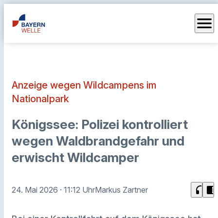
menu
Anzeige wegen Wildcampens im
Nationalpark
Königssee: Polizei kontrolliert
wegen Waldbrandgefahr und
erwischt Wildcamper
headphones
chrome_reader_mode
24. Mai 2026
· 11:12 Uhr
Markus Zartner