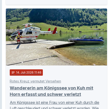
BRK BGL
notes
14
. Juli 2026 11:46
Rotes Kreuz vermutet Versehen
Wandererin am Königssee von Kuh mit
Horn erfasst und schwer verletzt
Am Königssee ist eine Frau von einer Kuh durch die
Luft geschleudert und schwer verletzt worden. Wie