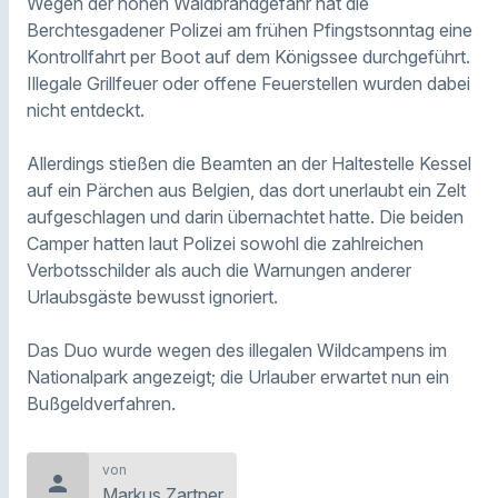
Wegen der hohen Waldbrandgefahr hat die
Berchtesgadener Polizei am frühen Pfingstsonntag eine
Kontrollfahrt per Boot auf dem Königssee durchgeführt.
Illegale Grillfeuer oder offene Feuerstellen wurden dabei
nicht entdeckt.
Allerdings stießen die Beamten an der Haltestelle Kessel
auf ein Pärchen aus Belgien, das dort unerlaubt ein Zelt
aufgeschlagen und darin übernachtet hatte. Die beiden
Camper hatten laut Polizei sowohl die zahlreichen
Verbotsschilder als auch die Warnungen anderer
Urlaubsgäste bewusst ignoriert.
Das Duo wurde wegen des illegalen Wildcampens im
Nationalpark angezeigt; die Urlauber erwartet nun ein
Bußgeldverfahren.
von
person
Markus Zartner