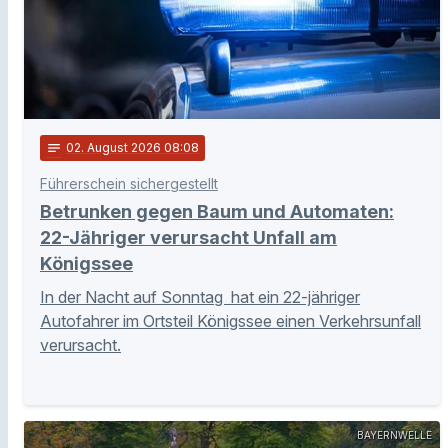
notes
02
. August 2026 08:08
Führerschein sichergestellt
Betrunken gegen Baum und Automaten:
22-Jähriger verursacht Unfall am
Königssee
In der Nacht auf Sonntag hat ein 22-jähriger
Autofahrer im Ortsteil Königssee einen Verkehrsunfall
verursacht.
BAYERNWELLE