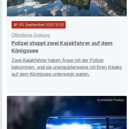
notes
05
. September 2025 10:32
Öffentliche Ordnung
Polizei stoppt zwei Kajakfahrer auf dem
Königssee
Zwei Kajakfahrer haben Ärger mit der Polizei
bekommen, weil sie unerlaubterweise mit ihren Kajaks
auf dem Königssee unterwegs waren.
Symbolbild Pixabay