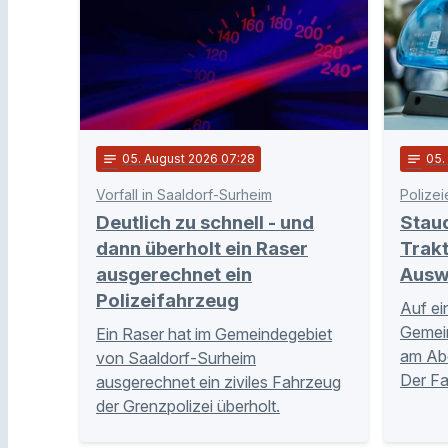
notes
05
. August 2026 07:28
notes
05
Vorfall in Saaldorf-Surheim
Polizei
Deutlich zu schnell - und
Stau
dann überholt ein Raser
Trakt
ausgerechnet ein
Ausw
Polizeifahrzeug
Auf ei
Gemei
Ein Raser hat im Gemeindegebiet
am Abe
von Saaldorf-Surheim
Der Fa
ausgerechnet ein ziviles Fahrzeug
der Grenzpolizei überholt.