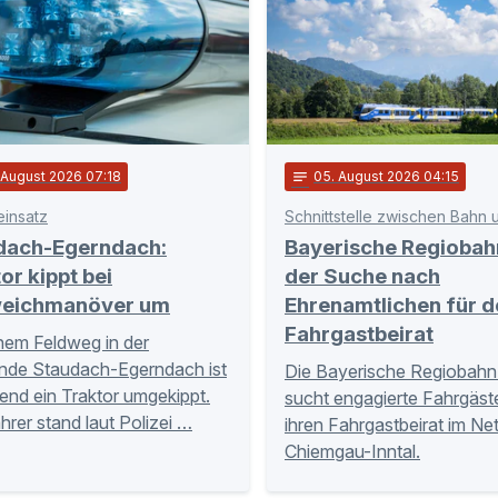
. August 2026 07:18
notes
05
. August 2026 04:15
einsatz
dach-Egerndach:
Bayerische Regiobah
or kippt bei
der Suche nach
eichmanöver um
Ehrenamtlichen für d
Fahrgastbeirat
nem Feldweg in der
nde Staudach-Egerndach ist
Die Bayerische Regiobahn
nd ein Traktor umgekippt.
sucht engagierte Fahrgäste
hrer stand laut Polizei …
ihren Fahrgastbeirat im Ne
Chiemgau-Inntal.