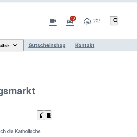
10
videocam
directions_car
search
20°
Gutscheinshop
Kontakt
athek
gsmarkt
headphones
chrome_reader_mode
ch die Katholische