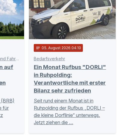
notes
05
. August 2026 04:10
Schnittstelle zwischen Bahn und Fahrgästen
Bedarfsverkehr
n auf
Ein Monat Rufbus "DORLI"
in Ruhpolding:
en
Verantwortliche mit erster
Bilanz sehr zufrieden
 (BRB)
Seit rund einem Monat ist in
 für
Ruhpolding der Rufbus „DORLI –
tz
die kleine Dorflinie“ unterwegs.
Jetzt ziehen die …