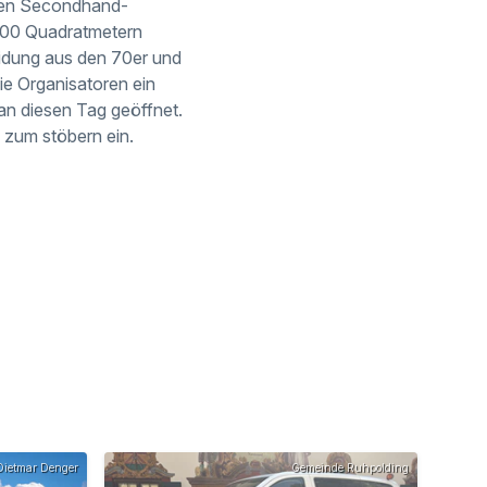
nen Secondhand-
 100 Quadratmetern
eidung aus den 70er und
ie Organisatoren ein
an diesen Tag geöffnet.
 zum stöbern ein.
ietmar Denger
Gemeinde Ruhpolding