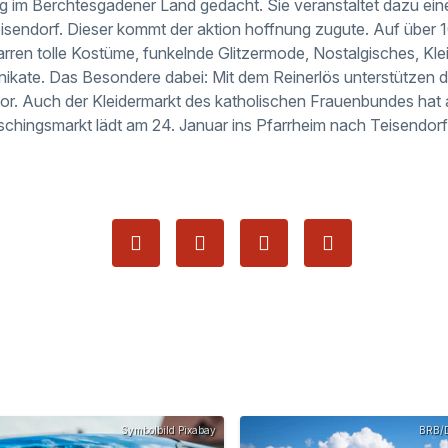
im Berchtesgadener Land gedacht. Sie veranstaltet dazu ei
isendorf. Dieser kommt der aktion hoffnung zugute. Auf über
rren tolle Kostüme, funkelnde Glitzermode, Nostalgisches, Kl
ikate. Das Besondere dabei: Mit dem Reinerlös unterstützen d
r. Auch der Kleidermarkt des katholischen Frauenbundes hat 
hingsmarkt lädt am 24. Januar ins Pfarrheim nach Teisendorf
Symbolbild Pixabay
BRB/D