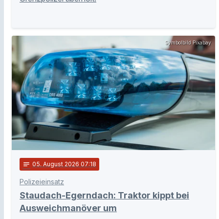
Symbolbild Pixabay
notes
05
. August 2026 07:18
Polizeieinsatz
Staudach-Egerndach: Traktor kippt bei
Ausweichmanöver um