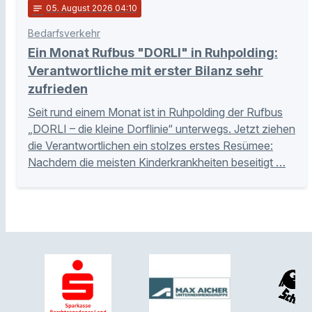
notes
05
. August 2026 04:10
Bedarfsverkehr
Ein Monat Rufbus "DORLI" in Ruhpolding:
Verantwortliche mit erster Bilanz sehr
zufrieden
Seit rund einem Monat ist in Ruhpolding der Rufbus
„DORLI – die kleine Dorflinie“ unterwegs. Jetzt ziehen
die Verantwortlichen ein stolzes erstes Resümee:
Nachdem die meisten Kinderkrankheiten beseitigt …