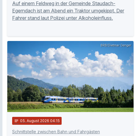
Auf einem Feldweg in der Gemeinde Staudach-
Egerndach ist am Abend ein Traktor umgekippt. Der
Fahrer stand laut Polizei unter Alkoholeinfluss.
BRB/Dietmar Denger
notes
05
. August 2026 04:15
Schnittstelle zwischen Bahn und Fahrgästen