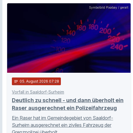
Symbolbild Pixabay / geralt
notes
05
. August 2026 07:28
Vorfall in Saaldorf-Surheim
Deutlich zu schnell - und dann überholt ein
Raser ausgerechnet ein Polizeifahrzeug
Ein Raser hat im Gemeindegebiet von Saaldorf-
Surheim ausgerechnet ein ziviles Fahrzeug der
Grenzpolizei überholt.