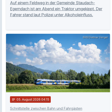
Auf einem Feldweg in der Gemeinde Staudach-
Egerndach ist am Abend ein Traktor umgekippt. Der
Fahrer stand laut Polizei unter Alkoholeinfluss.
BRB/Dietmar Denger
notes
05
. August 2026 04:15
Schnittstelle zwischen Bahn und Fahrgästen