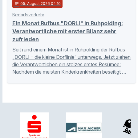
notes
05
. August 2026 04:10
Bedarfsverkehr
Ein Monat Rufbus "DORLI" in Ruhpolding:
Verantwortliche mit erster Bilanz sehr
zufrieden
Seit rund einem Monat ist in Ruhpolding der Rufbus
„DORLI – die kleine Dorflinie“ unterwegs. Jetzt ziehen
die Verantwortlichen ein stolzes erstes Resümee:
Nachdem die meisten Kinderkrankheiten beseitigt …