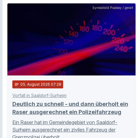
Symbolbild Pixabay / geralt
notes
05
. August 2026 07:28
Vorfall in Saaldorf-Surheim
Deutlich zu schnell - und dann überholt ein
Raser ausgerechnet ein Polizeifahrzeug
Ein Raser hat im Gemeindegebiet von Saaldorf-
Surheim ausgerechnet ein ziviles Fahrzeug der
Grenzpolizei überholt.