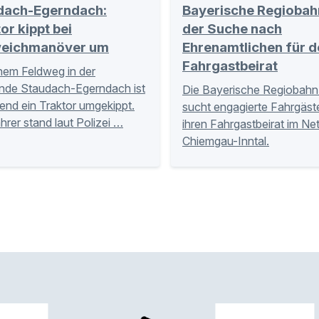
dach-Egerndach:
Bayerische Regiobah
or kippt bei
der Suche nach
eichmanöver um
Ehrenamtlichen für d
Fahrgastbeirat
nem Feldweg in der
nde Staudach-Egerndach ist
Die Bayerische Regiobahn
nd ein Traktor umgekippt.
sucht engagierte Fahrgäste
hrer stand laut Polizei …
ihren Fahrgastbeirat im Ne
Chiemgau-Inntal.