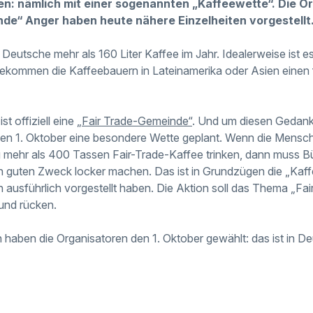
: nämlich mit einer sogenannten „Kaffeewette“. Die Or
de“ Anger haben heute nähere Einzelheiten vorgestellt
er Deutsche mehr als 160 Liter Kaffee im Jahr. Idealerweise ist 
kommen die Kaffeebauern in Lateinamerika oder Asien einen fa
t offiziell eine
„Fair Trade-Gemeinde“
. Und um diesen Gedank
r den 1. Oktober eine besondere Wette geplant. Wenn die Mens
 mehr als 400 Tassen Fair-Trade-Kaffee trinken, dann muss B
en guten Zweck locker machen. Das ist in Grundzügen die „Kaff
n ausführlich vorgestellt haben. Die Aktion soll das Thema „Fa
rund rücken.
n haben die Organisatoren den 1. Oktober gewählt: das ist in Deu