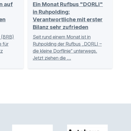
n auf
Ein Monat Rufbus "DORLI"
in Ruhpolding:
en
Verantwortliche mit erster
Bilanz sehr zufrieden
 (BRB)
Seit rund einem Monat ist in
 für
Ruhpolding der Rufbus „DORLI –
tz
die kleine Dorflinie“ unterwegs.
Jetzt ziehen die …