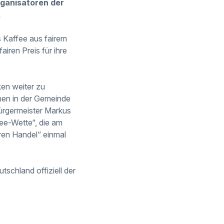
ganisatoren der
.
es Kaffee aus fairem
iren Preis für ihre
en weiter zu
chen in der Gemeinde
ürgermeister Markus
ee-Wette“, die am
iren Handel“ einmal
tschland offiziell der