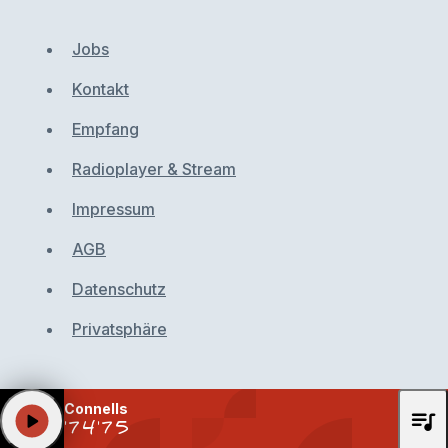
Jobs
Kontakt
Empfang
Radioplayer & Stream
Impressum
AGB
Datenschutz
Privatsphäre
Connells
queue_music
play_arrow
'74'75