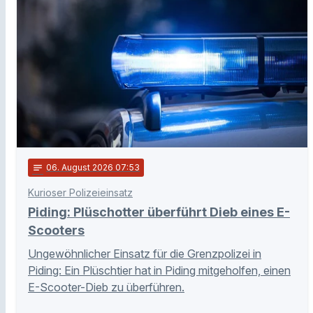
notes
06
. August 2026 07:53
Kurioser Polizeieinsatz
Piding: Plüschotter überführt Dieb eines E-
Scooters
Ungewöhnlicher Einsatz für die Grenzpolizei in
Piding: Ein Plüschtier hat in Piding mitgeholfen, einen
E-Scooter-Dieb zu überführen.