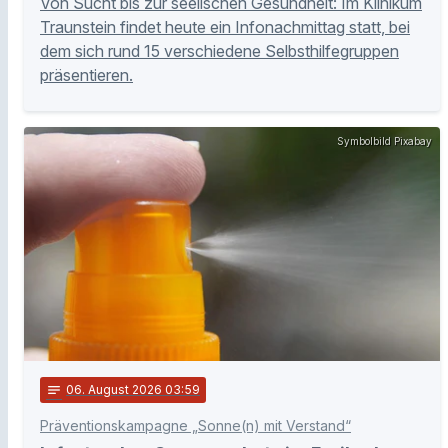
Von Sucht bis zur seelischen Gesundheit: Im Klinikum
Traunstein findet heute ein Infonachmittag statt, bei
dem sich rund 15 verschiedene Selbsthilfegruppen
präsentieren.
Symbolbild Pixabay
notes
06
. August 2026 03:59
Präventionskampagne „Sonne(n) mit Verstand“