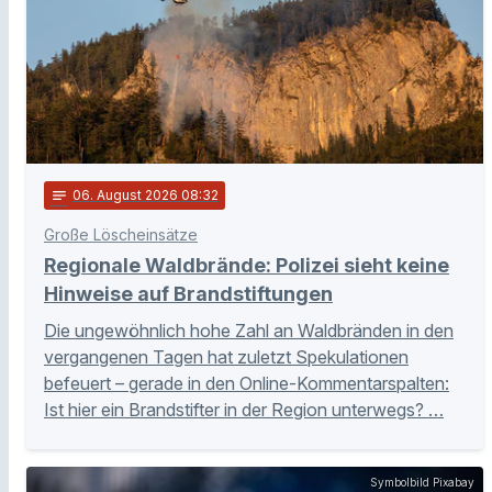
notes
06
. August 2026 08:32
Große Löscheinsätze
Regionale Waldbrände: Polizei sieht keine
Hinweise auf Brandstiftungen
Die ungewöhnlich hohe Zahl an Waldbränden in den
vergangenen Tagen hat zuletzt Spekulationen
befeuert – gerade in den Online-Kommentarspalten:
Ist hier ein Brandstifter in der Region unterwegs? …
Symbolbild Pixabay