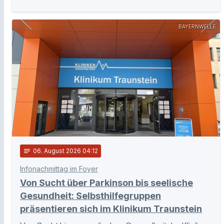
BAYERNWELLE
notes
06
. August 2026 04:12
Infonachmittag im Foyer
Von Sucht über Parkinson bis seelische
Gesundheit: Selbsthilfegruppen
präsentieren sich im Klinikum Traunstein