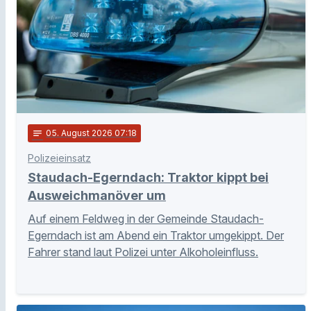
notes
05
. August 2026 07:18
Polizeieinsatz
Staudach-Egerndach: Traktor kippt bei
Ausweichmanöver um
Auf einem Feldweg in der Gemeinde Staudach-
Egerndach ist am Abend ein Traktor umgekippt. Der
Fahrer stand laut Polizei unter Alkoholeinfluss.