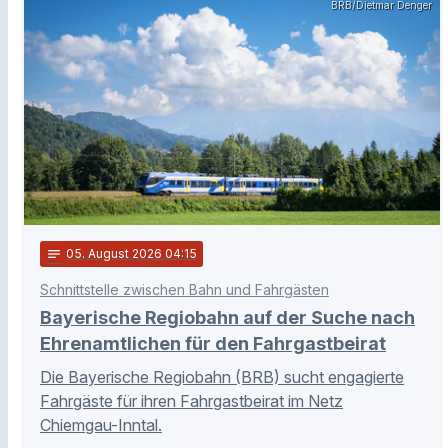
BRB/Dietmar Denger
notes
05
. August 2026 04:15
Schnittstelle zwischen Bahn und Fahrgästen
Bayerische Regiobahn auf der Suche nach
Ehrenamtlichen für den Fahrgastbeirat
Die Bayerische Regiobahn (BRB) sucht engagierte
Fahrgäste für ihren Fahrgastbeirat im Netz
Chiemgau-Inntal.