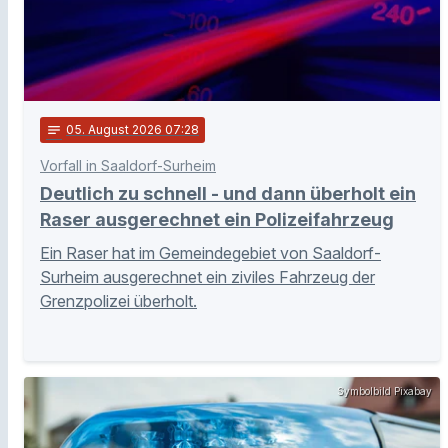
notes
05
. August 2026 07:28
Vorfall in Saaldorf-Surheim
Deutlich zu schnell - und dann überholt ein
Raser ausgerechnet ein Polizeifahrzeug
Ein Raser hat im Gemeindegebiet von Saaldorf-
Surheim ausgerechnet ein ziviles Fahrzeug der
Grenzpolizei überholt.
Symbolbild Pixabay