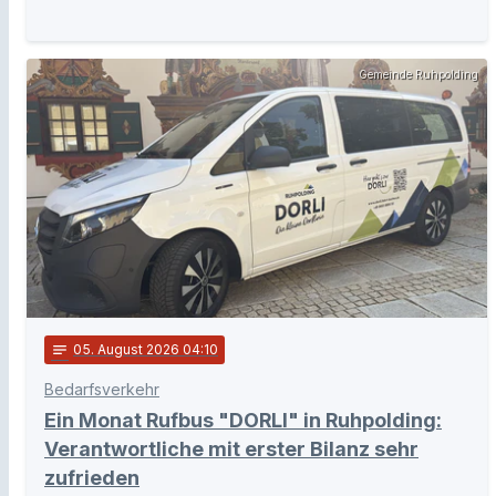
Gemeinde Ruhpolding
notes
05
. August 2026 04:10
Bedarfsverkehr
Ein Monat Rufbus "DORLI" in Ruhpolding:
Verantwortliche mit erster Bilanz sehr
zufrieden