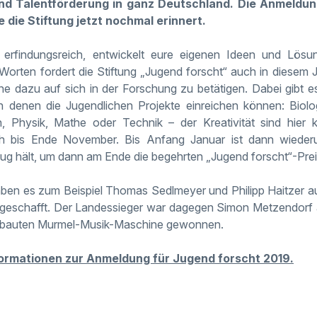
d Talentförderung in ganz Deutschland. Die Anmeldungs
die Stiftung jetzt nochmal erinnert.
 erfindungsreich, entwickelt eure eigenen Ideen und Lösu
Worten fordert die Stiftung „Jugend forscht“ auch in diesem 
e dazu auf sich in der Forschung zu betätigen. Dabei gibt e
n denen die Jugendlichen Projekte einreichen können: Biol
 Physik, Mathe oder Technik – der Kreativität sind hier 
 bis Ende November. Bis Anfang Januar ist dann wiederu
ug hält, um dann am Ende die begehrten „Jugend forscht“-Pre
aben es zum Beispiel Thomas
Sedlmeyer
und Philipp
Haitzer
au
 geschafft. Der Landessieger war dagegen Simon Metzendorf 
tgebauten Murmel-Musik-Maschine gewonnen.
Informationen zur Anmeldung für Jugend forscht 2019.