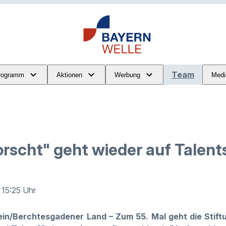
Team
rogramm
Aktionen
Werbung
Medi
orscht" geht wieder auf Talen
· 15:25 Uhr
ein/Berchtesgadener Land – Zum 55. Mal geht die Stift