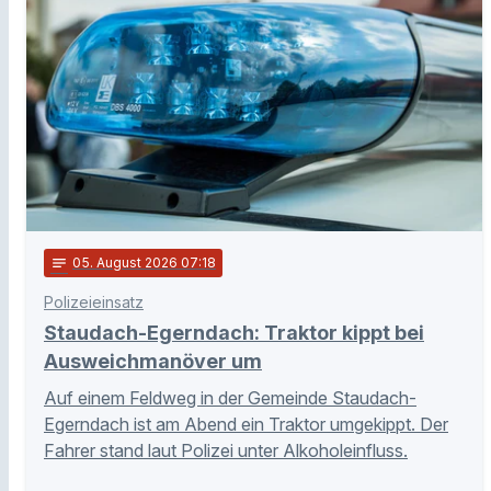
notes
05
. August 2026 07:18
Polizeieinsatz
Staudach-Egerndach: Traktor kippt bei
Ausweichmanöver um
Auf einem Feldweg in der Gemeinde Staudach-
Egerndach ist am Abend ein Traktor umgekippt. Der
Fahrer stand laut Polizei unter Alkoholeinfluss.