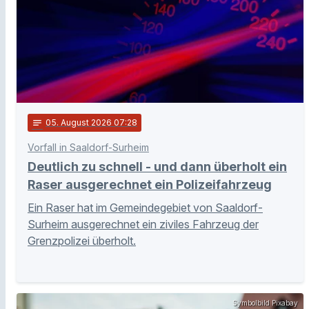
notes
05
. August 2026 07:28
Vorfall in Saaldorf-Surheim
Deutlich zu schnell - und dann überholt ein
Raser ausgerechnet ein Polizeifahrzeug
Ein Raser hat im Gemeindegebiet von Saaldorf-
Surheim ausgerechnet ein ziviles Fahrzeug der
Grenzpolizei überholt.
Symbolbild Pixabay