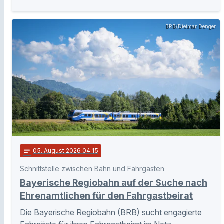
BRB/Dietmar Denger
notes
05
. August 2026 04:15
Schnittstelle zwischen Bahn und Fahrgästen
Bayerische Regiobahn auf der Suche nach
Ehrenamtlichen für den Fahrgastbeirat
Die Bayerische Regiobahn (BRB) sucht engagierte