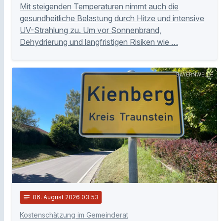
Mit steigenden Temperaturen nimmt auch die
gesundheitliche Belastung durch Hitze und intensive
UV-Strahlung zu. Um vor Sonnenbrand,
Dehydrierung und langfristigen Risiken wie …
BAYERNWELLE
notes
06
. August 2026 03:53
Kostenschätzung im Gemeinderat