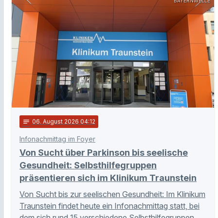
BAYERNWELLE
notes
06
. August 2026 04:12
Infonachmittag im Foyer
Von Sucht über Parkinson bis seelische
Gesundheit: Selbsthilfegruppen
präsentieren sich im Klinikum Traunstein
Von Sucht bis zur seelischen Gesundheit: Im Klinikum
Traunstein findet heute ein Infonachmittag statt, bei
dem sich rund 15 verschiedene Selbsthilfegruppen