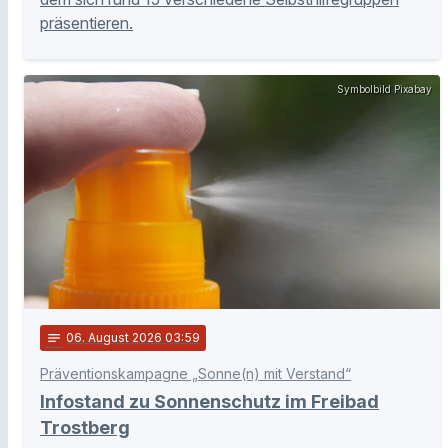
präsentieren.
Symbolbild Pixabay
notes
06
. August 2026 03:59
Präventionskampagne „Sonne(n) mit Verstand“
Infostand zu Sonnenschutz im Freibad
Trostberg