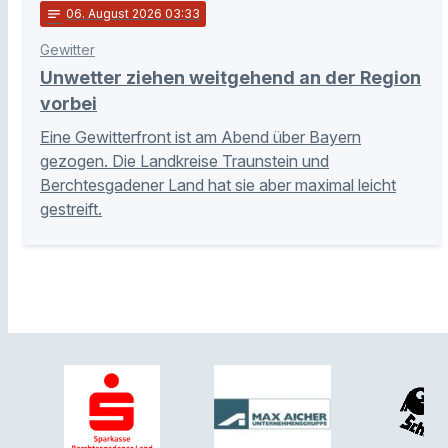
notes
06
. August 2026 03:33
Gewitter
Unwetter ziehen weitgehend an der Region
vorbei
Eine Gewitterfront ist am Abend über Bayern
gezogen. Die Landkreise Traunstein und
Berchtesgadener Land hat sie aber maximal leicht
gestreift.