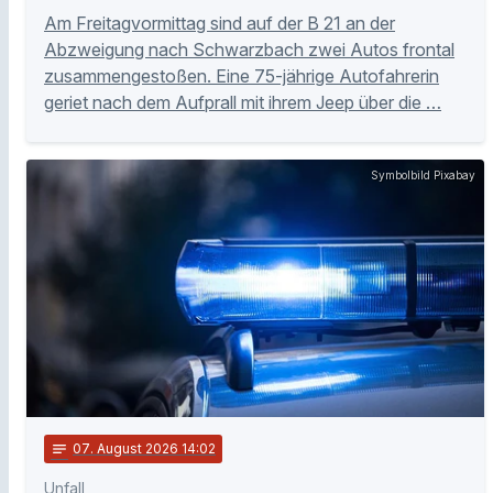
Am Freitagvormittag sind auf der B 21 an der
Abzweigung nach Schwarzbach zwei Autos frontal
zusammengestoßen. Eine 75-jährige Autofahrerin
geriet nach dem Aufprall mit ihrem Jeep über die …
Symbolbild Pixabay
notes
07
. August 2026 14:02
Unfall