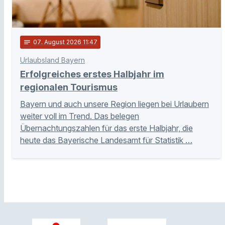
notes
07
. August 2026 11:47
Urlaubsland Bayern
Erfolgreiches erstes Halbjahr im
regionalen Tourismus
Bayern und auch unsere Region liegen bei Urlaubern
weiter voll im Trend. Das belegen
Übernachtungszahlen für das erste Halbjahr, die
heute das Bayerische Landesamt für Statistik …