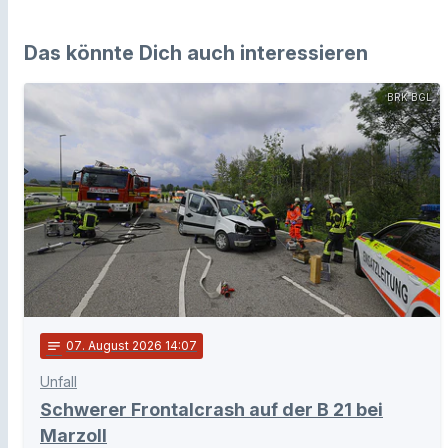
Das könnte Dich auch interessieren
BRK BGL
notes
07
. August 2026 14:07
Unfall
Schwerer Frontalcrash auf der B 21 bei
Marzoll