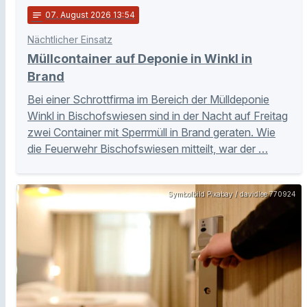
notes
07
. August 2026 13:54
Nächtlicher Einsatz
Müllcontainer auf Deponie in Winkl in
Brand
Bei einer Schrottfirma im Bereich der Mülldeponie
Winkl in Bischofswiesen sind in der Nacht auf Freitag
zwei Container mit Sperrmüll in Brand geraten. Wie
die Feuerwehr Bischofswiesen mitteilt, war der …
Symbolbild Pixabay / davidlee 770924