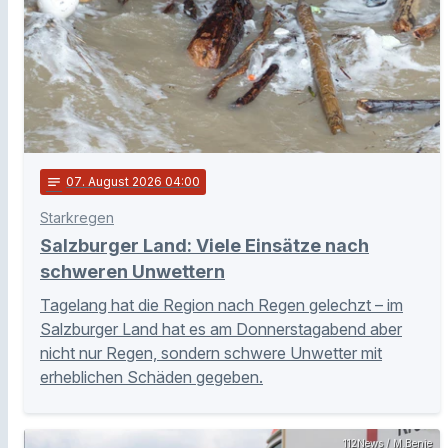
notes
07
. August 2026 04:00
Starkregen
Salzburger Land: Viele Einsätze nach
schweren Unwettern
Tagelang hat die Region nach Regen gelechzt – im
Salzburger Land hat es am Donnerstagabend aber
nicht nur Regen, sondern schwere Unwetter mit
erheblichen Schäden gegeben.
112News / M.Benje