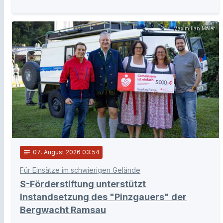
Maximilian Maier
notes
07
. August 2026 03:54
Für Einsätze im schwierigen Gelände
S-Förderstiftung unterstützt
Instandsetzung des "Pinzgauers" der
Bergwacht Ramsau