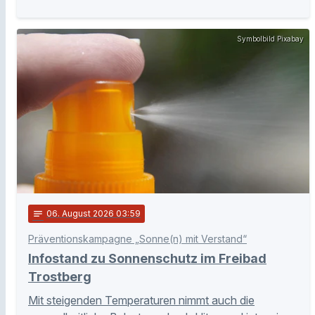
Symbolbild Pixabay
notes
06
. August 2026 03:59
Präventionskampagne „Sonne(n) mit Verstand“
Infostand zu Sonnenschutz im Freibad
Trostberg
Mit steigenden Temperaturen nimmt auch die