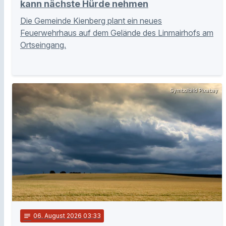
kann nächste Hürde nehmen
Die Gemeinde Kienberg plant ein neues
Feuerwehrhaus auf dem Gelände des Linmairhofs am
Ortseingang.
Symbolbild Pixabay
notes
06
. August 2026 03:33