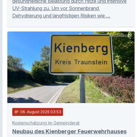
gesundheitliche Belastung durch Hitze und intensive
UV-Strahlung zu. Um vor Sonnenbrand,
Dehydrierung und langfristigen Risiken wie …
BAYERNWELLE
notes
06
. August 2026 03:53
Kostenschätzung im Gemeinderat
Neubau des Kienberger Feuerwehrhauses