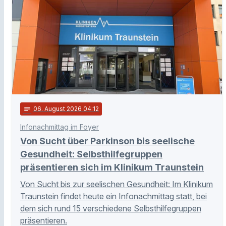
notes
06
. August 2026 04:12
Infonachmittag im Foyer
Von Sucht über Parkinson bis seelische
Gesundheit: Selbsthilfegruppen
präsentieren sich im Klinikum Traunstein
Von Sucht bis zur seelischen Gesundheit: Im Klinikum
Traunstein findet heute ein Infonachmittag statt, bei
dem sich rund 15 verschiedene Selbsthilfegruppen
präsentieren.