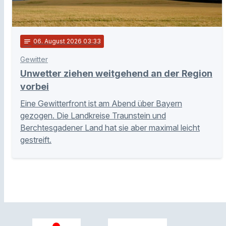
notes
06
. August 2026 03:33
Gewitter
Unwetter ziehen weitgehend an der Region
vorbei
Eine Gewitterfront ist am Abend über Bayern
gezogen. Die Landkreise Traunstein und
Berchtesgadener Land hat sie aber maximal leicht
gestreift.