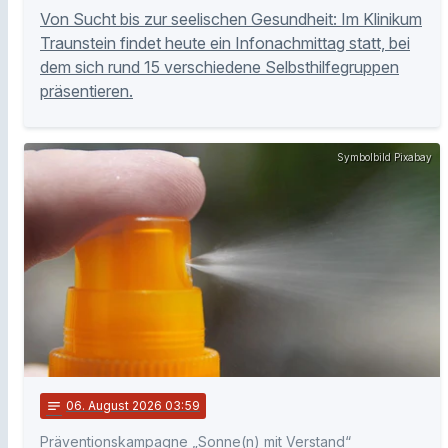
Von Sucht bis zur seelischen Gesundheit: Im Klinikum
Traunstein findet heute ein Infonachmittag statt, bei
dem sich rund 15 verschiedene Selbsthilfegruppen
präsentieren.
Symbolbild Pixabay
notes
06
. August 2026 03:59
Präventionskampagne „Sonne(n) mit Verstand“