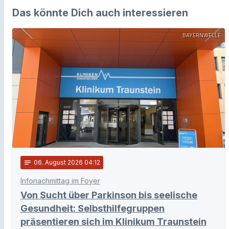
Das könnte Dich auch interessieren
BAYERNWELLE
notes
06
. August 2026 04:12
Infonachmittag im Foyer
Von Sucht über Parkinson bis seelische
Gesundheit: Selbsthilfegruppen
präsentieren sich im Klinikum Traunstein