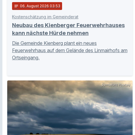
notes
06
. August 2026 03:53
Kostenschätzung im Gemeinderat
Neubau des Kienberger Feuerwehrhauses
kann nächste Hürde nehmen
Die Gemeinde Kienberg plant ein neues
Feuerwehrhaus auf dem Gelände des Linmairhofs am
Ortseingang.
Symbolbild Pixabay