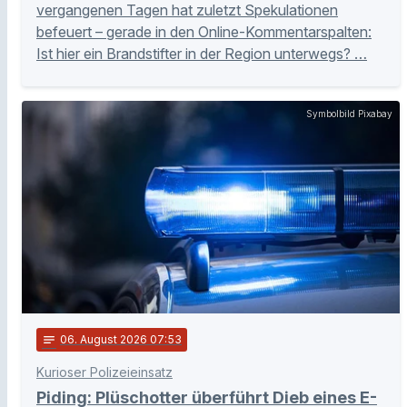
vergangenen Tagen hat zuletzt Spekulationen
befeuert – gerade in den Online-Kommentarspalten:
Ist hier ein Brandstifter in der Region unterwegs? …
Symbolbild Pixabay
notes
06
. August 2026 07:53
Kurioser Polizeieinsatz
Piding: Plüschotter überführt Dieb eines E-