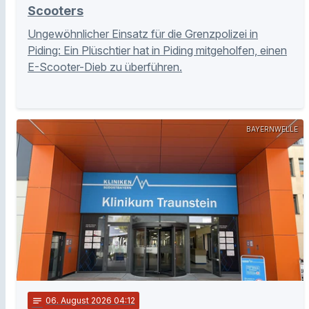
Scooters
Ungewöhnlicher Einsatz für die Grenzpolizei in
Piding: Ein Plüschtier hat in Piding mitgeholfen, einen
E-Scooter-Dieb zu überführen.
BAYERNWELLE
notes
06
. August 2026 04:12