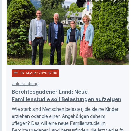
Augustinum gemeinnützige GmbH
notes
06
. August 2026 12:30
Untersuchung
Berchtesgadener Land: Neue
Familienstudie soll Belastungen aufzeigen
Wie stark sind Menschen belastet, die kleine Kinder
erziehen oder die einen Angehörigen daheim
pflegen? Das will eine neue Familienstudie im
Berchtesgadener Land herausfinden, die jetzt anläuft.