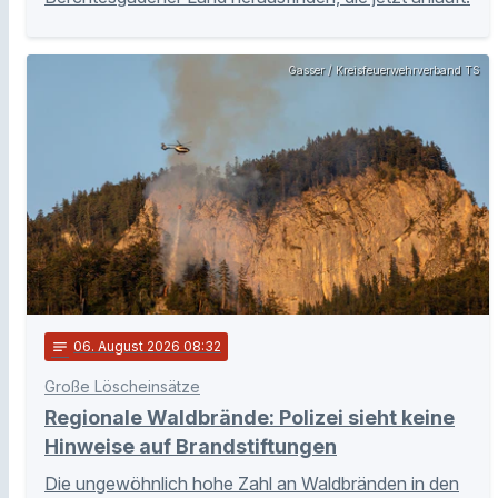
Gasser / Kreisfeuerwehrverband TS
notes
06
. August 2026 08:32
Große Löscheinsätze
Regionale Waldbrände: Polizei sieht keine
Hinweise auf Brandstiftungen
Die ungewöhnlich hohe Zahl an Waldbränden in den