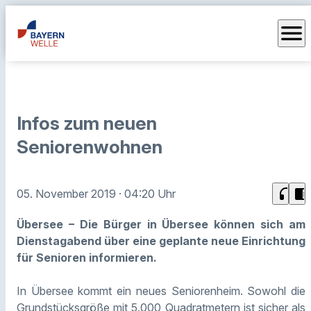
menu
Infos zum neuen
Seniorenwohnen
headphones
chrome_reader_mode
05. November 2019
· 04:20 Uhr
Übersee – Die Bürger in Übersee können sich am
Dienstagabend über eine geplante neue Einrichtung
für Senioren informieren.
In Übersee kommt ein neues Seniorenheim. Sowohl die
Grundstücksgröße mit 5.000 Quadratmetern ist sicher als