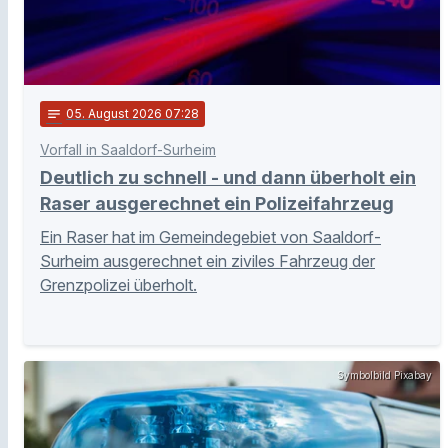
notes
05
. August 2026 07:28
Vorfall in Saaldorf-Surheim
Deutlich zu schnell - und dann überholt ein
Raser ausgerechnet ein Polizeifahrzeug
Ein Raser hat im Gemeindegebiet von Saaldorf-
Surheim ausgerechnet ein ziviles Fahrzeug der
Grenzpolizei überholt.
Symbolbild Pixabay