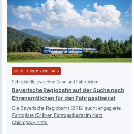
notes
05
. August 2026 04:15
Schnittstelle zwischen Bahn und Fahrgästen
Bayerische Regiobahn auf der Suche nach
Ehrenamtlichen für den Fahrgastbeirat
Die Bayerische Regiobahn (BRB) sucht engagierte
Fahrgäste für ihren Fahrgastbeirat im Netz
Chiemgau-Inntal.