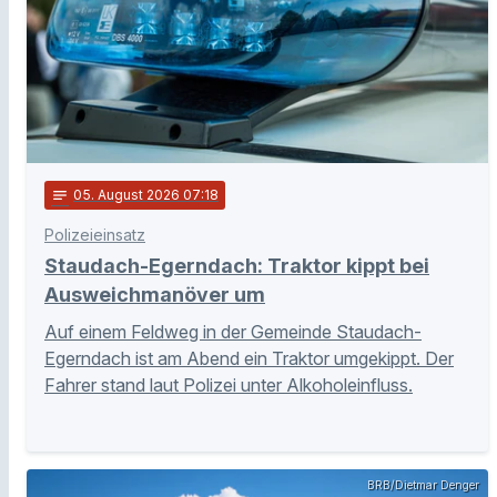
notes
05
. August 2026 07:18
Polizeieinsatz
Staudach-Egerndach: Traktor kippt bei
Ausweichmanöver um
Auf einem Feldweg in der Gemeinde Staudach-
Egerndach ist am Abend ein Traktor umgekippt. Der
Fahrer stand laut Polizei unter Alkoholeinfluss.
BRB/Dietmar Denger