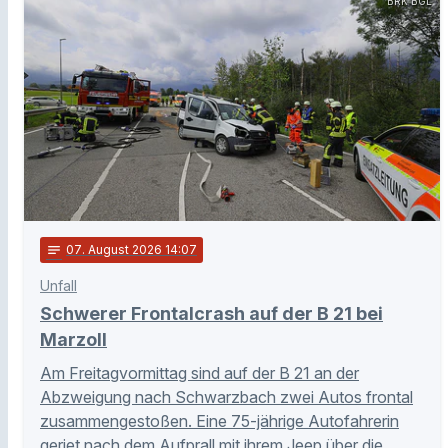
BRK BGL
notes
07
. August 2026 14:07
Unfall
Schwerer Frontalcrash auf der B 21 bei
Marzoll
Am Freitagvormittag sind auf der B 21 an der
Abzweigung nach Schwarzbach zwei Autos frontal
zusammengestoßen. Eine 75-jährige Autofahrerin
geriet nach dem Aufprall mit ihrem Jeep über die …