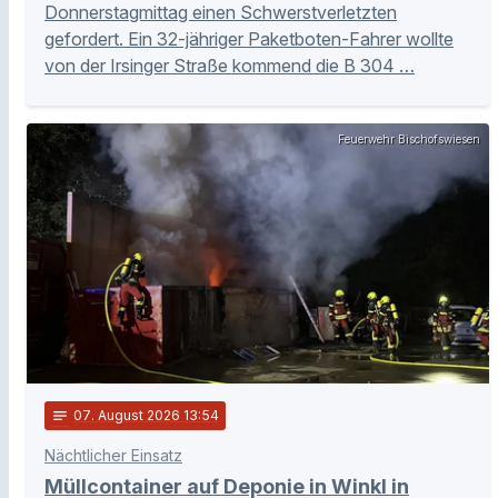
Donnerstagmittag einen Schwerstverletzten
gefordert. Ein 32-jähriger Paketboten-Fahrer wollte
von der Irsinger Straße kommend die B 304 …
Feuerwehr Bischofswiesen
notes
07
. August 2026 13:54
Nächtlicher Einsatz
Müllcontainer auf Deponie in Winkl in