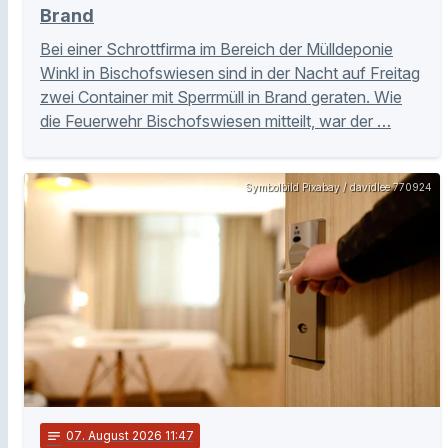
Brand
Bei einer Schrottfirma im Bereich der Mülldeponie
Winkl in Bischofswiesen sind in der Nacht auf Freitag
zwei Container mit Sperrmüll in Brand geraten. Wie
die Feuerwehr Bischofswiesen mitteilt, war der …
Symbolbild Pixabay / davidlee 770924
notes
07
. August 2026 11:47