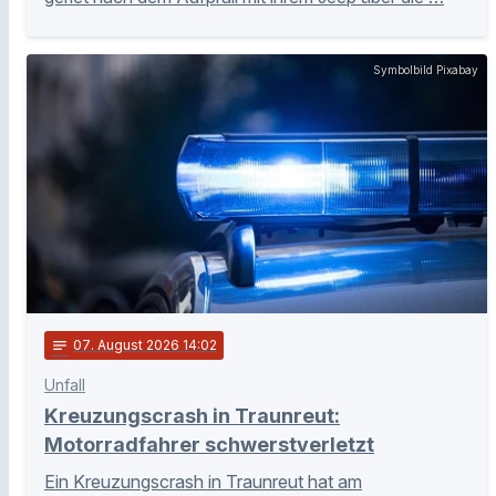
Symbolbild Pixabay
notes
07
. August 2026 14:02
Unfall
Kreuzungscrash in Traunreut:
Motorradfahrer schwerstverletzt
Ein Kreuzungscrash in Traunreut hat am