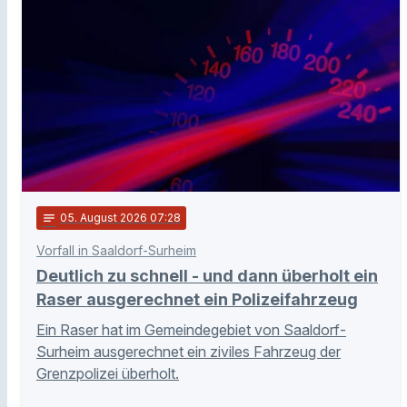
notes
05
. August 2026 07:28
Vorfall in Saaldorf-Surheim
Deutlich zu schnell - und dann überholt ein
Raser ausgerechnet ein Polizeifahrzeug
Ein Raser hat im Gemeindegebiet von Saaldorf-
Surheim ausgerechnet ein ziviles Fahrzeug der
Grenzpolizei überholt.