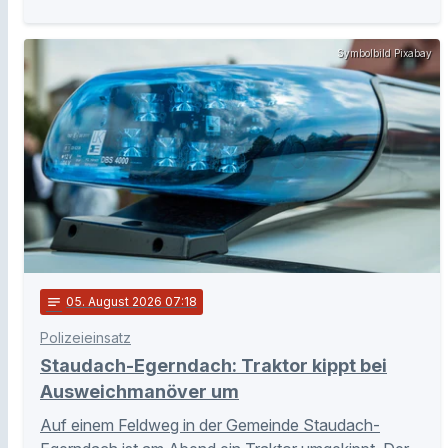
Symbolbild Pixabay
notes
05
. August 2026 07:18
Polizeieinsatz
Staudach-Egerndach: Traktor kippt bei
Ausweichmanöver um
Auf einem Feldweg in der Gemeinde Staudach-