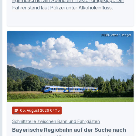
Egerndach ist am Abend ein Traktor umgekippt. Der
Fahrer stand laut Polizei unter Alkoholeinfluss.
BRB/Dietmar Denger
notes
05
. August 2026 04:15
Schnittstelle zwischen Bahn und Fahrgästen
Bayerische Regiobahn auf der Suche nach