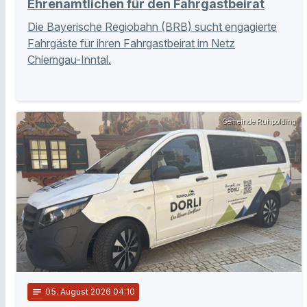
Ehrenamtlichen für den Fahrgastbeirat
Die Bayerische Regiobahn (BRB) sucht engagierte
Fahrgäste für ihren Fahrgastbeirat im Netz
Chiemgau-Inntal.
Gemeinde Ruhpolding
notes
05
. August 2026 04:10