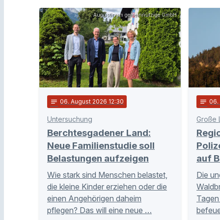
Augustinum gemeinnützige GmbH
notes
06
. August 2026 12:30
notes
06
Untersuchung
Große 
Berchtesgadener Land:
Regi
Neue Familienstudie soll
Poliz
Belastungen aufzeigen
auf B
Wie stark sind Menschen belastet,
Die un
die kleine Kinder erziehen oder die
Waldb
einen Angehörigen daheim
Tagen 
pflegen? Das will eine neue …
befeue