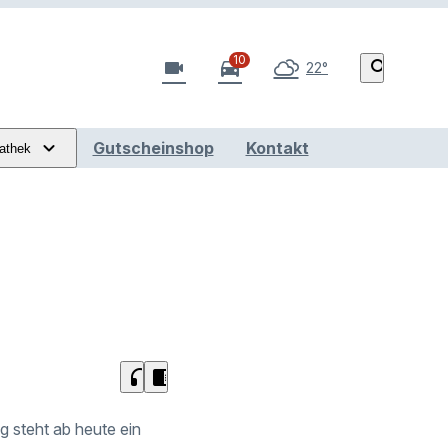
10
videocam
directions_car
search
22°
Gutscheinshop
Kontakt
athek
headphones
chrome_reader_mode
g steht ab heute ein