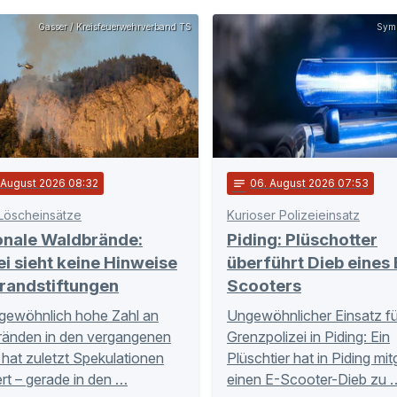
Gasser / Kreisfeuerwehrverband TS
Symb
. August 2026 08:32
notes
06
. August 2026 07:53
Löscheinsätze
Kurioser Polizeieinsatz
onale Waldbrände:
Piding: Plüschotter
ei sieht keine Hinweise
überführt Dieb eines 
randstiftungen
Scooters
gewöhnlich hohe Zahl an
Ungewöhnlicher Einsatz fü
ränden in den vergangenen
Grenzpolizei in Piding: Ein
hat zuletzt Spekulationen
Plüschtier hat in Piding mi
rt – gerade in den …
einen E-Scooter-Dieb zu 