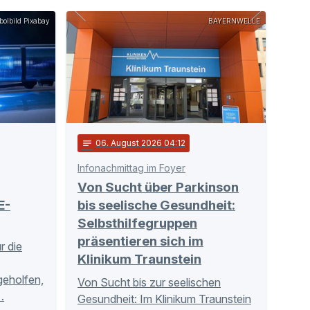
olbild Pixabay
BAYERNWELLE
notes
06
. August 2026 04:12
Infonachmittag im Foyer
Von Sucht über Parkinson
E-
bis seelische Gesundheit:
Selbsthilfegruppen
präsentieren sich im
r die
Klinikum Traunstein
tgeholfen,
Von Sucht bis zur seelischen
…
Gesundheit: Im Klinikum Traunstein