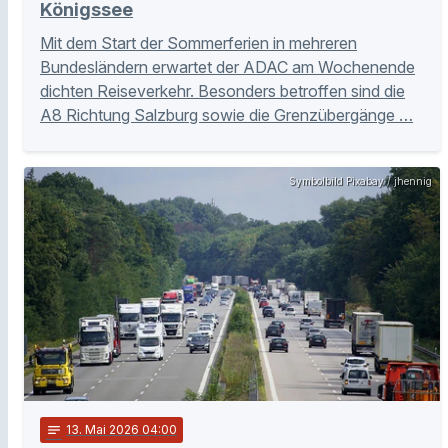
Königssee
Mit dem Start der Sommerferien in mehreren
Bundesländern erwartet der ADAC am Wochenende
dichten Reiseverkehr. Besonders betroffen sind die
A8 Richtung Salzburg sowie die Grenzübergänge …
Symbolbild Pixabay / jhennig
notes
13
. Mai 2026 04:00