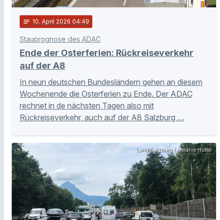
notes
10
. April 2026 04:49
Stauprognose des ADAC
Ende der Osterferien: Rückreiseverkehr
auf der A8
In neun deutschen Bundesländern gehen an diesem
Wochenende die Osterferien zu Ende. Der ADAC
rechnet in de nächsten Tagen also mit
Rückreiseverkehr, auch auf der A8 Salzburg …
Land Salzburg / Melanie Hutter