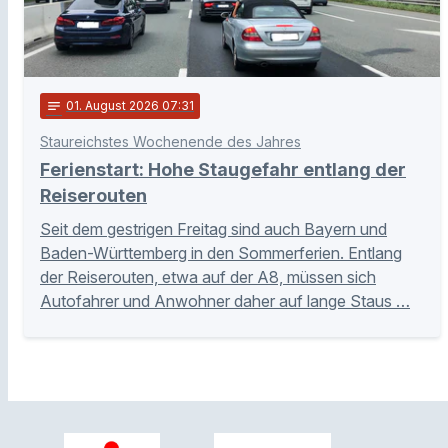
notes
01
. August 2026 07:31
Staureichstes Wochenende des Jahres
Ferienstart: Hohe Staugefahr entlang der
Reiserouten
Seit dem gestrigen Freitag sind auch Bayern und
Baden-Württemberg in den Sommerferien. Entlang
der Reiserouten, etwa auf der A8, müssen sich
Autofahrer und Anwohner daher auf lange Staus …