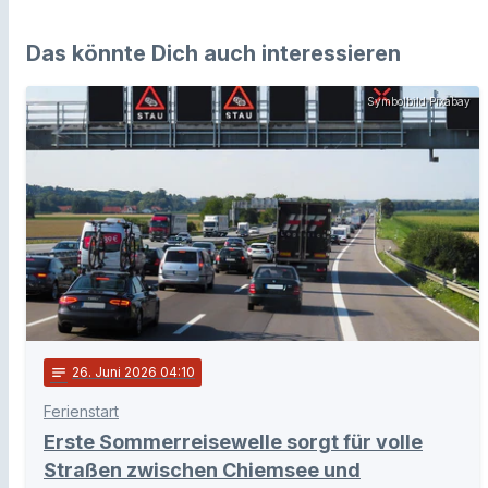
Das könnte Dich auch interessieren
Symbolbild Pixabay
notes
26
. Juni 2026 04:10
Ferienstart
Erste Sommerreisewelle sorgt für volle
Straßen zwischen Chiemsee und