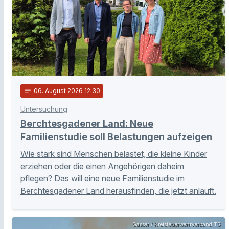
notes
06
. August 2026 12:30
Untersuchung
Berchtesgadener Land: Neue
Familienstudie soll Belastungen aufzeigen
Wie stark sind Menschen belastet, die kleine Kinder
erziehen oder die einen Angehörigen daheim
pflegen? Das will eine neue Familienstudie im
Berchtesgadener Land herausfinden, die jetzt anläuft.
Gasser / Kreisfeuerwehrverband TS