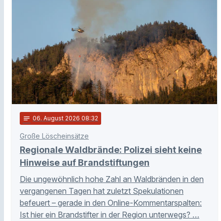
notes
06
. August 2026 08:32
Große Löscheinsätze
Regionale Waldbrände: Polizei sieht keine
Hinweise auf Brandstiftungen
Die ungewöhnlich hohe Zahl an Waldbränden in den
vergangenen Tagen hat zuletzt Spekulationen
befeuert – gerade in den Online-Kommentarspalten:
Ist hier ein Brandstifter in der Region unterwegs? …