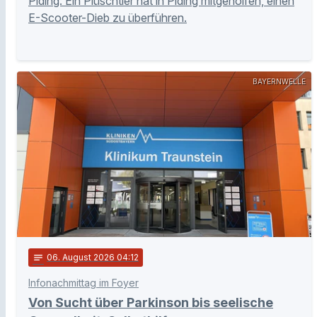
Piding: Ein Plüschtier hat in Piding mitgeholfen, einen
E-Scooter-Dieb zu überführen.
BAYERNWELLE
notes
06
. August 2026 04:12
Infonachmittag im Foyer
Von Sucht über Parkinson bis seelische