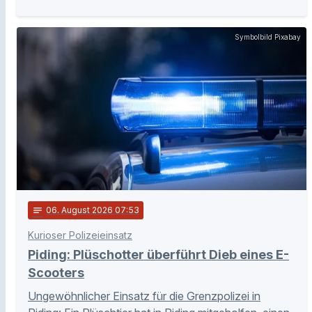
Symbolbild Pixabay
notes
06
. August 2026 07:53
Kurioser Polizeieinsatz
Piding: Plüschotter überführt Dieb eines E-
Scooters
Ungewöhnlicher Einsatz für die Grenzpolizei in