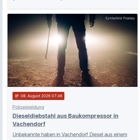
Symbolbild Pixabay
notes
08
. August 2026 07:46
Polizeimeldung
Dieseldiebstahl aus Baukompressor in
Vachendorf
Unbekannte haben in Vachendorf Diesel aus einem