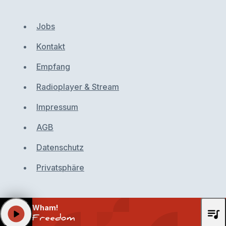
Jobs
Kontakt
Empfang
Radioplayer & Stream
Impressum
AGB
Datenschutz
Privatsphäre
Wham!
queue_music
play_arrow
Freedom