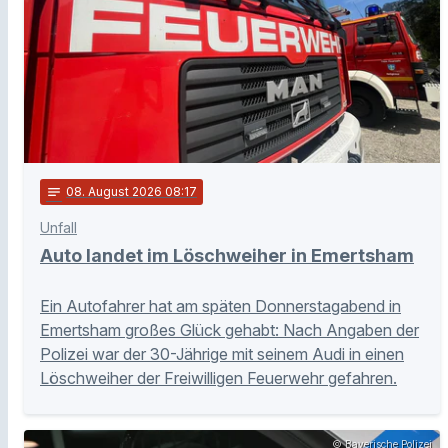
notes
08
. August 2026 08:17
Unfall
Auto landet im Löschweiher in Emertsham
Ein Autofahrer hat am späten Donnerstagabend in
Emertsham großes Glück gehabt: Nach Angaben der
Polizei war der 30-Jährige mit seinem Audi in einen
Löschweiher der Freiwilligen Feuerwehr gefahren.
© Bayerische Polizei