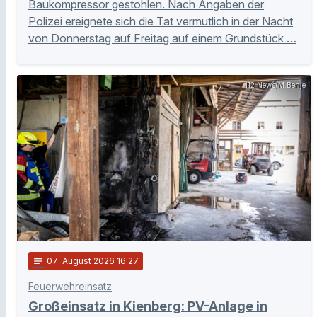
Baukompressor gestohlen. Nach Angaben der
Polizei ereignete sich die Tat vermutlich in der Nacht
von Donnerstag auf Freitag auf einem Grundstück …
112 News/M.Benje
notes
07
. August 2026 16:27
Feuerwehreinsatz
Großeinsatz in Kienberg: PV-Anlage in