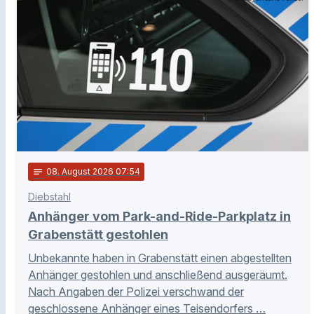
notes
08
. August 2026 07:54
Diebstahl
Anhänger vom Park-and-Ride-Parkplatz in
Grabenstätt gestohlen
Unbekannte haben in Grabenstätt einen abgestellten
Anhänger gestohlen und anschließend ausgeräumt.
Nach Angaben der Polizei verschwand der
geschlossene Anhänger eines Teisendorfers …