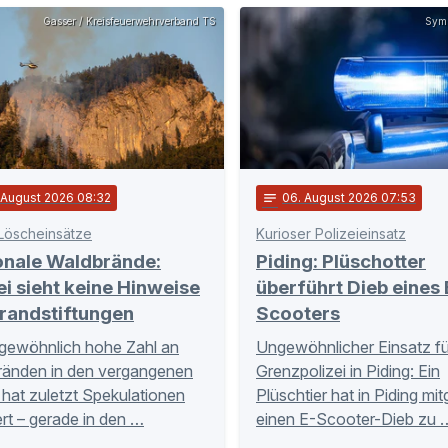
Gasser / Kreisfeuerwehrverband TS
Symb
. August 2026 08:32
notes
06
. August 2026 07:53
Löscheinsätze
Kurioser Polizeieinsatz
onale Waldbrände:
Piding: Plüschotter
ei sieht keine Hinweise
überführt Dieb eines 
randstiftungen
Scooters
gewöhnlich hohe Zahl an
Ungewöhnlicher Einsatz fü
ränden in den vergangenen
Grenzpolizei in Piding: Ein
hat zuletzt Spekulationen
Plüschtier hat in Piding mi
rt – gerade in den …
einen E-Scooter-Dieb zu 