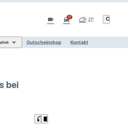
12
videocam
directions_car
search
21°
Gutscheinshop
Kontakt
athek
s bei
headphones
chrome_reader_mode