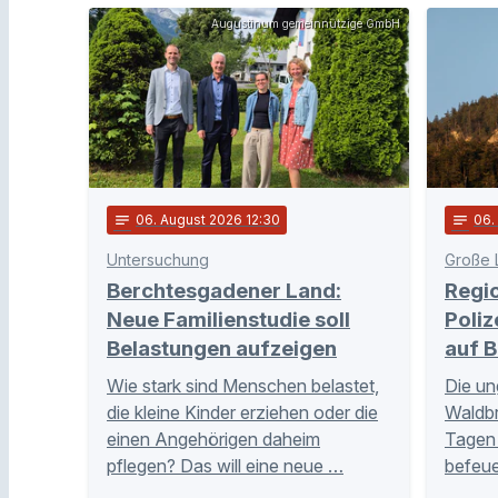
Augustinum gemeinnützige GmbH
notes
06
. August 2026 12:30
notes
06
Untersuchung
Große 
Berchtesgadener Land:
Regi
Neue Familienstudie soll
Poliz
Belastungen aufzeigen
auf B
Wie stark sind Menschen belastet,
Die un
die kleine Kinder erziehen oder die
Waldb
einen Angehörigen daheim
Tagen 
pflegen? Das will eine neue …
befeue