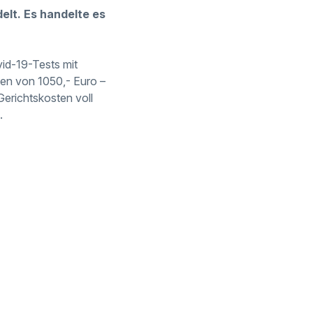
lt. Es handelte es
vid-19-Tests mit
sten von 1050,- Euro –
erichtskosten voll
.