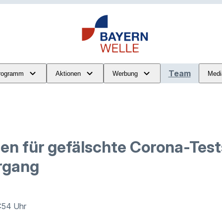
Team
rogramm
Aktionen
Werbung
Medi
en für gefälschte Corona-Test
rgang
5:54 Uhr