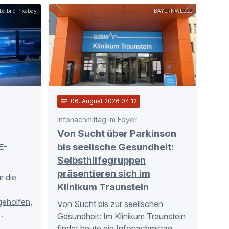
olbild Pixabay
BAYERNWELLE
notes
06
. August 2026 04:12
Infonachmittag im Foyer
Von Sucht über Parkinson
E-
bis seelische Gesundheit:
Selbsthilfegruppen
präsentieren sich im
r die
Klinikum Traunstein
tgeholfen,
Von Sucht bis zur seelischen
…
Gesundheit: Im Klinikum Traunstein
findet heute ein Infonachmittag