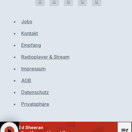
Jobs
Kontakt
Empfang
Radioplayer & Stream
Impressum
AGB
Datenschutz
Privatsphäre
Ed Sheeran
queue_music
play_arrow