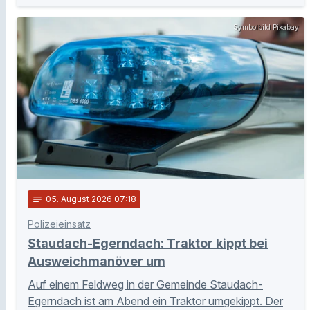
Symbolbild Pixabay
notes
05
. August 2026 07:18
Polizeieinsatz
Staudach-Egerndach: Traktor kippt bei
Ausweichmanöver um
Auf einem Feldweg in der Gemeinde Staudach-
Egerndach ist am Abend ein Traktor umgekippt. Der