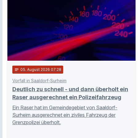
notes
05
. August 2026 07:28
Vorfall in Saaldorf-Surheim
Deutlich zu schnell - und dann überholt ein
Raser ausgerechnet ein Polizeifahrzeug
Ein Raser hat im Gemeindegebiet von Saaldorf-
Surheim ausgerechnet ein ziviles Fahrzeug der
Grenzpolizei überholt.