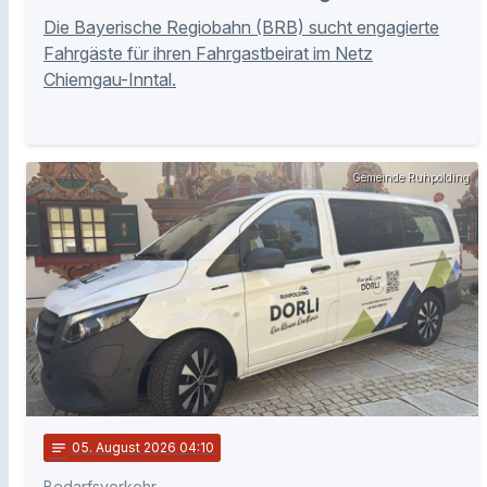
Die Bayerische Regiobahn (BRB) sucht engagierte
Fahrgäste für ihren Fahrgastbeirat im Netz
Chiemgau-Inntal.
Gemeinde Ruhpolding
notes
05
. August 2026 04:10
Bedarfsverkehr