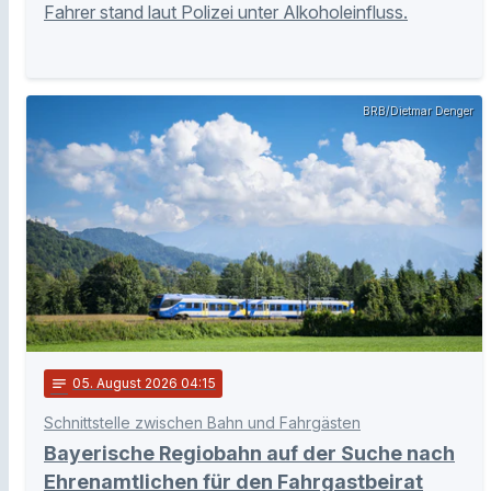
Fahrer stand laut Polizei unter Alkoholeinfluss.
BRB/Dietmar Denger
notes
05
. August 2026 04:15
Schnittstelle zwischen Bahn und Fahrgästen
Bayerische Regiobahn auf der Suche nach
Ehrenamtlichen für den Fahrgastbeirat