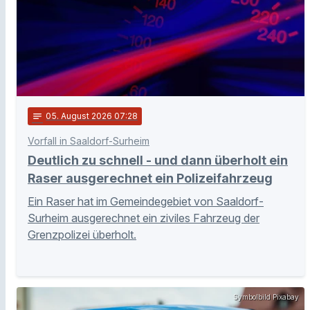
notes
05
. August 2026 07:28
Vorfall in Saaldorf-Surheim
Deutlich zu schnell - und dann überholt ein
Raser ausgerechnet ein Polizeifahrzeug
Ein Raser hat im Gemeindegebiet von Saaldorf-
Surheim ausgerechnet ein ziviles Fahrzeug der
Grenzpolizei überholt.
Symbolbild Pixabay