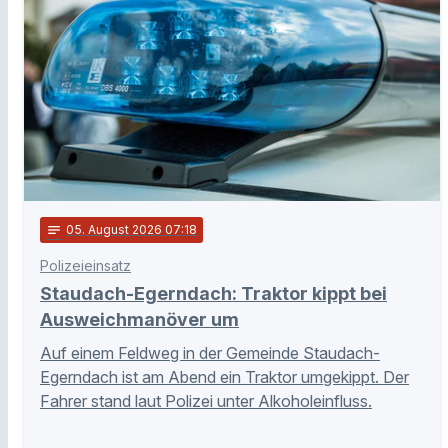
notes
05
. August 2026 07:18
Polizeieinsatz
Staudach-Egerndach: Traktor kippt bei
Ausweichmanöver um
Auf einem Feldweg in der Gemeinde Staudach-
Egerndach ist am Abend ein Traktor umgekippt. Der
Fahrer stand laut Polizei unter Alkoholeinfluss.