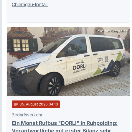
Chiemgau-Inntal.
Gemeinde Ruhpolding
notes
05
. August 2026 04:10
Bedarfsverkehr
Ein Monat Rufbus "DORLI" in Ruhpolding:
Verantwortliche mit erster Bilanz sehr