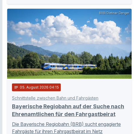
BRB/Dietmar Denger
notes
05
. August 2026 04:15
Schnittstelle zwischen Bahn und Fahrgästen
Bayerische Regiobahn auf der Suche nach
Ehrenamtlichen für den Fahrgastbeirat
Die Bayerische Regiobahn (BRB) sucht engagierte
Fahrgäste für ihren Fahrgastbeirat im Netz