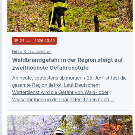
notes
24
. Juni 2026 03:49
Hitze & Trockenheit
Waldbrandgefahr in der Region steigt auf
zweithöchste Gefahrenstufe
Ab heute, spätestens ab morgen / 25. Juni ist fast die
gesamte Region tiefrot: Laut Deutschem
Wetterdienst wird die Gefahr von Wald- oder
Wiesenbränden in den nächsten Tagen noch …
Kreisfeuerwehrverband Traunstein