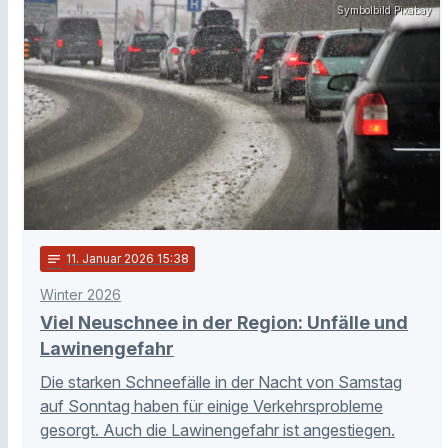
Symbolbild Pixabay
notes
11
. Januar 2026 15:38
Winter 2026
Viel Neuschnee in der Region: Unfälle und
Lawinengefahr
Die starken Schneefälle in der Nacht von Samstag
auf Sonntag haben für einige Verkehrsprobleme
gesorgt. Auch die Lawinengefahr ist angestiegen.