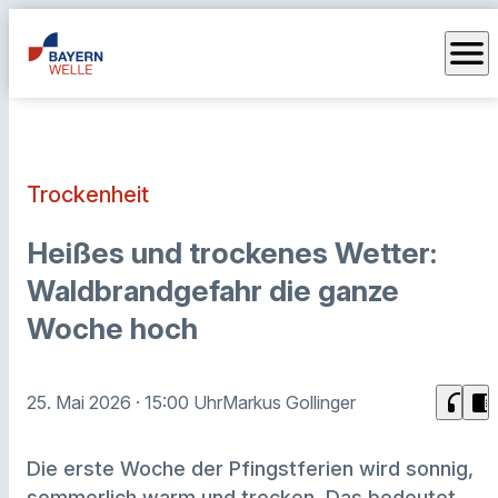
menu
Trockenheit
Heißes und trockenes Wetter:
Waldbrandgefahr die ganze
Woche hoch
headphones
chrome_reader_mode
25. Mai 2026
· 15:00 Uhr
Markus Gollinger
Die erste Woche der Pfingstferien wird sonnig,
sommerlich warm und trocken. Das bedeutet