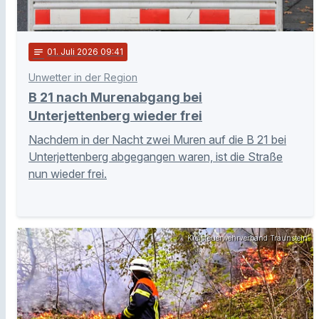
notes
01
. Juli 2026 09:41
Unwetter in der Region
B 21 nach Murenabgang bei
Unterjettenberg wieder frei
Nachdem in der Nacht zwei Muren auf die B 21 bei
Unterjettenberg abgegangen waren, ist die Straße
nun wieder frei.
Kreisfeuerwehrverband Traunstein