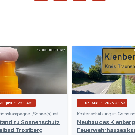
Symbolbild Pixabay
. August 2026 03:59
notes
06
. August 2026 03:53
Präventionskampagne „Sonne(n) mit Verstand“
Kostenschätzung im Gemeind
stand zu Sonnenschutz
Neubau des Kienberg
eibad Trostberg
Feuerwehrhauses ka