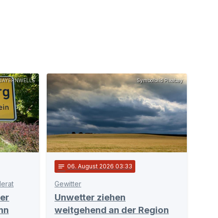
BAYERNWELLE
Symbolbild Pixabay
notes
06
. August 2026 03:33
erat
Gewitter
er
Unwetter ziehen
nn
weitgehend an der Region