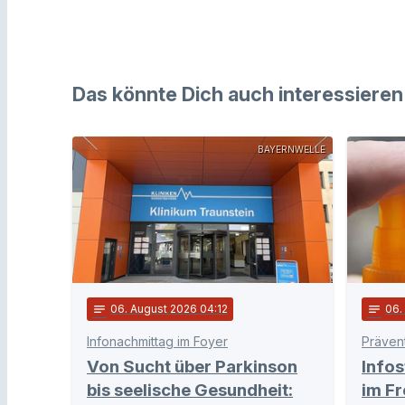
Das könnte Dich auch interessieren
BAYERNWELLE
notes
06
. August 2026 04:12
notes
06
Infonachmittag im Foyer
Von Sucht über Parkinson
Info
bis seelische Gesundheit:
im Fr