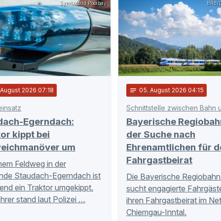
Symbolbild Pixabay
BRB/D
. August 2026 07:18
notes
05
. August 2026 04:15
einsatz
dach-Egerndach:
Bayerische Regiobah
or kippt bei
der Suche nach
eichmanöver um
Ehrenamtlichen für d
Fahrgastbeirat
nem Feldweg in der
nde Staudach-Egerndach ist
Die Bayerische Regiobahn
nd ein Traktor umgekippt.
sucht engagierte Fahrgäste
hrer stand laut Polizei …
ihren Fahrgastbeirat im Ne
Chiemgau-Inntal.