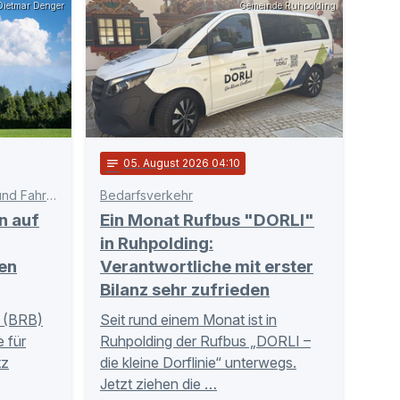
ietmar Denger
Gemeinde Ruhpolding
notes
05
. August 2026 04:10
Schnittstelle zwischen Bahn und Fahrgästen
Bedarfsverkehr
n auf
Ein Monat Rufbus "DORLI"
in Ruhpolding:
en
Verantwortliche mit erster
Bilanz sehr zufrieden
 (BRB)
Seit rund einem Monat ist in
 für
Ruhpolding der Rufbus „DORLI –
tz
die kleine Dorflinie“ unterwegs.
Jetzt ziehen die …