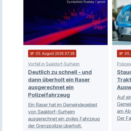
Symbolbild Pixabay / geralt
notes
05
. August 2026 07:28
notes
05
Vorfall in Saaldorf-Surheim
Polizei
Deutlich zu schnell - und
Stau
dann überholt ein Raser
Trakt
ausgerechnet ein
Ausw
Polizeifahrzeug
Auf ei
Gemei
Ein Raser hat im Gemeindegebiet
am Abe
von Saaldorf-Surheim
Der Fa
ausgerechnet ein ziviles Fahrzeug
der Grenzpolizei überholt.