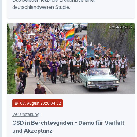
deutschlandweiten Studie.
BAYERNWELLE
notes
07
. August 2026 04:52
Veranstaltung
CSD in Berchtesgaden - Demo für Vielfalt
und Akzeptanz