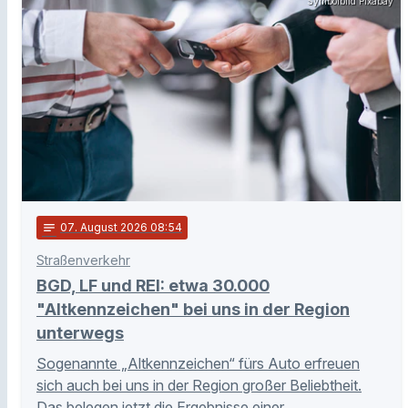
Symbolbild Pixabay
notes
07
. August 2026 08:54
Straßenverkehr
BGD, LF und REI: etwa 30.000
"Altkennzeichen" bei uns in der Region
unterwegs
Sogenannte „Altkennzeichen“ fürs Auto erfreuen
sich auch bei uns in der Region großer Beliebtheit.
Das belegen jetzt die Ergebnisse einer