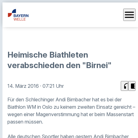
menu
Heimische Biathleten
verabschieden den "Birnei"
headphones
chrome_reader_mode
14. März 2016
· 07:21 Uhr
Für den Schlechinger Andi Birnbacher hat es bei der
Biathlon WM in Oslo zu keinem zweiten Einsatz gereicht –
wegen einer Magenverstimmung hat er beim Massenstart
passen müssen.
Alle deutschen Sportler haben gestern Andi Birnbacher