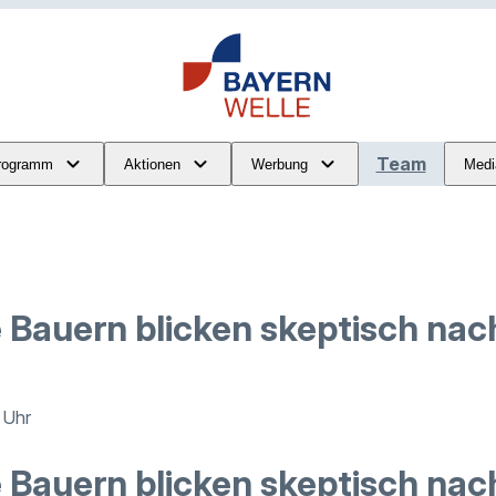
Team
rogramm
Aktionen
Werbung
Medi
 Bauern blicken skeptisch nach
 Uhr
 Bauern blicken skeptisch nac