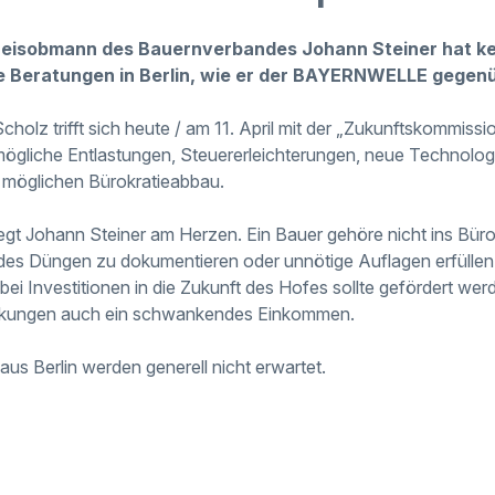
Kreisobmann des Bauernverbandes Johann Steiner hat k
e Beratungen in Berlin, wie er der BAYERNWELLE gegen
holz trifft sich heute / am 11. April mit der „Zukunftskommissi
 mögliche Entlastungen, Steuererleichterungen, neue Technolog
 möglichen Bürokratieabbau.
iegt Johann Steiner am Herzen. Ein Bauer gehöre nicht ins Bür
des Düngen zu dokumentieren oder unnötige Auflagen erfüllen
t bei Investitionen in die Zukunft des Hofes sollte gefördert w
kungen auch ein schwankendes Einkommen.
aus Berlin werden generell nicht erwartet.