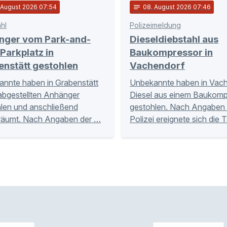
. August 2026 07:54
notes
08
. August 2026 07:46
hl
Polizeimeldung
nger vom Park-and-
Dieseldiebstahl aus
Parkplatz in
Baukompressor in
enstätt gestohlen
Vachendorf
nnte haben in Grabenstätt
Unbekannte haben in Vac
abgestellten Anhänger
Diesel aus einem Baukomp
len und anschließend
gestohlen. Nach Angaben 
räumt. Nach Angaben der …
Polizei ereignete sich die 