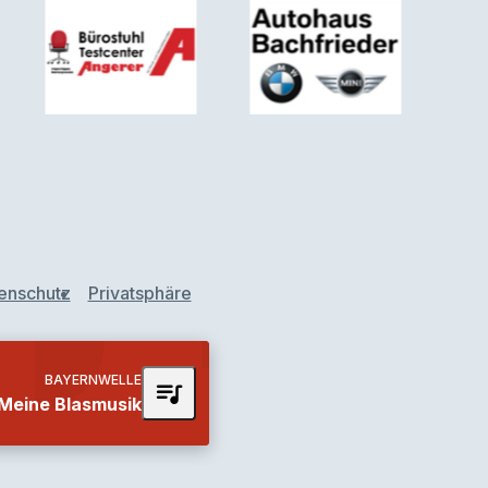
enschutz
Privatsphäre
BAYERNWELLE
queue_music
Meine Blasmusik