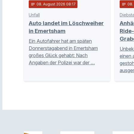
notes
08
. August 2026 08:17
notes
08
Unfall
Diebsta
Auto landet im Löschweiher
Anhä
in Emertsham
Ride-
Grab
Ein Autofahrer hat am späten
Donnerstagabend in Emertsham
Unbeka
großes Glück gehabt: Nach
einen 
Angaben der Polizei war der …
gestoh
ausge