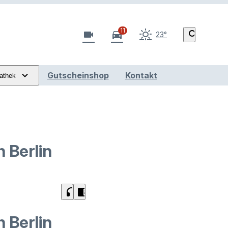
11
videocam
directions_car
search
23°
Gutscheinshop
Kontakt
athek
 Berlin
headphones
chrome_reader_mode
h Berlin