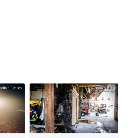
olbild Pixabay
112 News/M.Benje