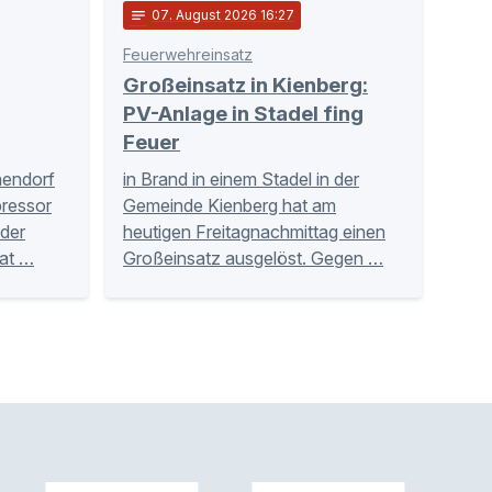
notes
07
. August 2026 16:27
Feuerwehreinsatz
Großeinsatz in Kienberg:
PV-Anlage in Stadel fing
Feuer
hendorf
in Brand in einem Stadel in der
ressor
Gemeinde Kienberg hat am
der
heutigen Freitagnachmittag einen
Tat …
Großeinsatz ausgelöst. Gegen …