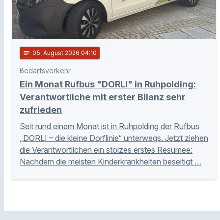
notes
05
. August 2026 04:10
Bedarfsverkehr
Ein Monat Rufbus "DORLI" in Ruhpolding:
Verantwortliche mit erster Bilanz sehr
zufrieden
Seit rund einem Monat ist in Ruhpolding der Rufbus
„DORLI – die kleine Dorflinie“ unterwegs. Jetzt ziehen
die Verantwortlichen ein stolzes erstes Resümee:
Nachdem die meisten Kinderkrankheiten beseitigt …