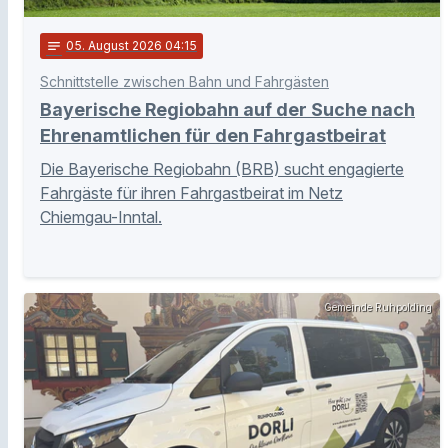
notes
05
. August 2026 04:15
Schnittstelle zwischen Bahn und Fahrgästen
Bayerische Regiobahn auf der Suche nach
Ehrenamtlichen für den Fahrgastbeirat
Die Bayerische Regiobahn (BRB) sucht engagierte
Fahrgäste für ihren Fahrgastbeirat im Netz
Chiemgau-Inntal.
Gemeinde Ruhpolding