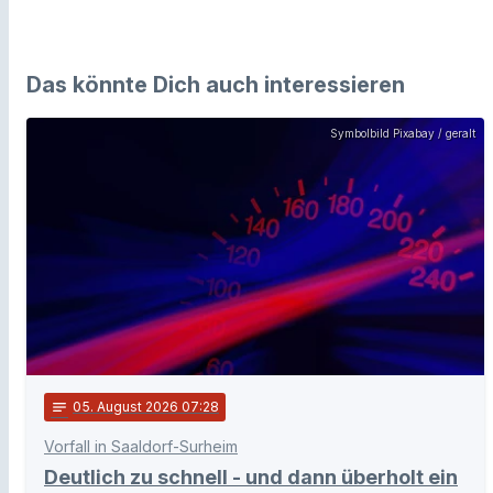
Das könnte Dich auch interessieren
Symbolbild Pixabay / geralt
notes
05
. August 2026 07:28
Vorfall in Saaldorf-Surheim
Deutlich zu schnell - und dann überholt ein