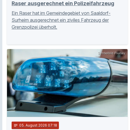
Raser ausgerechnet ein Polizeifahrzeug
Ein Raser hat im Gemeindegebiet von Saaldorf-
Surheim ausgerechnet ein ziviles Fahrzeug der
Grenzpolizei überholt.
Symbolbild Pixabay
notes
05
. August 2026 07:18