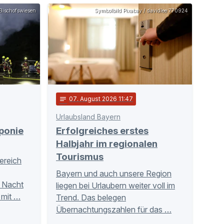
Bischofswiesen
Symbolbild Pixabay / davidlee 770924
notes
07
. August 2026 11:47
Urlaubsland Bayern
ponie
Erfolgreiches erstes
Halbjahr im regionalen
Tourismus
Bereich
Bayern und auch unsere Region
r Nacht
liegen bei Urlaubern weiter voll im
 mit …
Trend. Das belegen
Übernachtungszahlen für das …