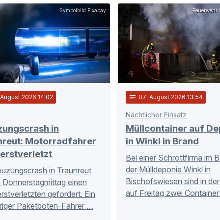
Symbolbild Pixabay
Feuerwehr 
 August 2026 14:02
notes
07
. August 2026 13:54
Nächtlicher Einsatz
zungscrash in
Müllcontainer auf De
nreut: Motorradfahrer
in Winkl in Brand
erstverletzt
Bei einer Schrottfirma im 
der Mülldeponie Winkl in
euzungscrash in Traunreut
Bischofswiesen sind in de
 Donnerstagmittag einen
auf Freitag zwei Container
stverletzten gefordert. Ein
riger Paketboten-Fahrer …