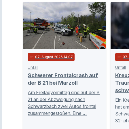
BRK BGL
notes
07
. August 2026 14:07
notes
07
.
Unfall
Unfall
Schwerer Frontalcrash auf
Kreu
der B 21 bei Marzoll
Trau
schw
Am Freitagvormittag sind auf der B
21 an der Abzweigung nach
Ein Kr
Schwarzbach zwei Autos frontal
hat am
zusammengestoßen. Eine …
Schwer
32-jäh