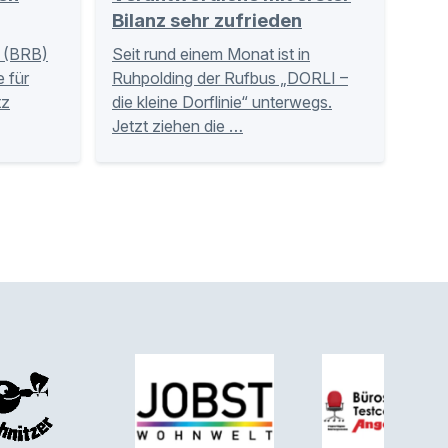
Bilanz sehr zufrieden
 (BRB)
Seit rund einem Monat ist in
 für
Ruhpolding der Rufbus „DORLI –
tz
die kleine Dorflinie“ unterwegs.
Jetzt ziehen die …