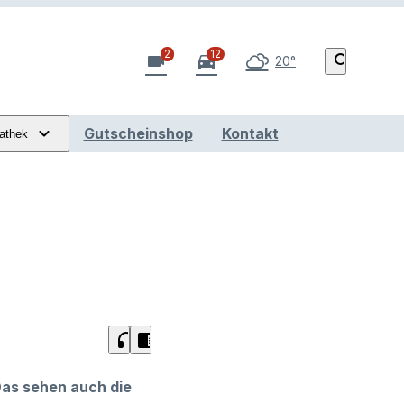
2
12
videocam
directions_car
search
20°
Gutscheinshop
Kontakt
athek
headphones
chrome_reader_mode
Das sehen auch die