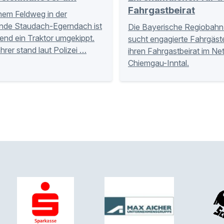
Fahrgastbeirat
nem Feldweg in der
nde Staudach-Egerndach ist
Die Bayerische Regiobahn
nd ein Traktor umgekippt.
sucht engagierte Fahrgäste
hrer stand laut Polizei …
ihren Fahrgastbeirat im Ne
Chiemgau-Inntal.