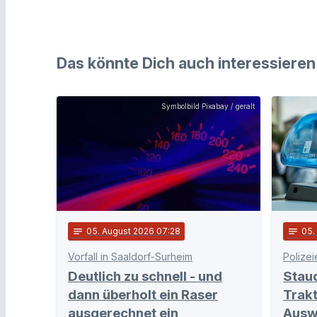
Das könnte Dich auch interessieren
Symbolbild Pixabay / geralt
notes
05
. August 2026 07:28
notes
05
Vorfall in Saaldorf-Surheim
Polizei
Deutlich zu schnell - und
Stau
dann überholt ein Raser
Trakt
ausgerechnet ein
Ausw