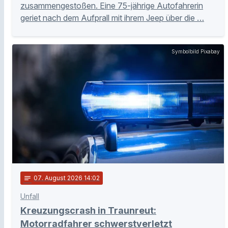
zusammengestoßen. Eine 75-jährige Autofahrerin
geriet nach dem Aufprall mit ihrem Jeep über die …
Symbolbild Pixabay
notes
07
. August 2026 14:02
Unfall
Kreuzungscrash in Traunreut:
Motorradfahrer schwerstverletzt