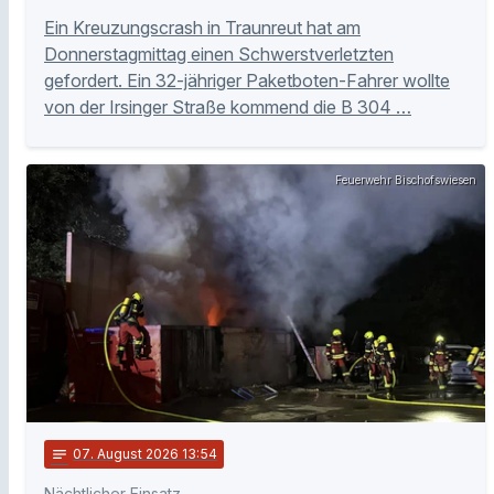
Ein Kreuzungscrash in Traunreut hat am
Donnerstagmittag einen Schwerstverletzten
gefordert. Ein 32-jähriger Paketboten-Fahrer wollte
von der Irsinger Straße kommend die B 304 …
Feuerwehr Bischofswiesen
notes
07
. August 2026 13:54
Nächtlicher Einsatz