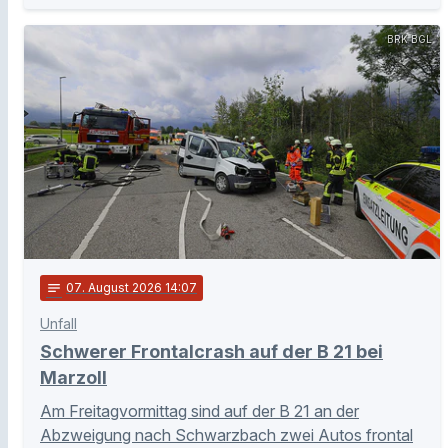
BRK BGL
notes
07
. August 2026 14:07
Unfall
Schwerer Frontalcrash auf der B 21 bei
Marzoll
Am Freitagvormittag sind auf der B 21 an der
Abzweigung nach Schwarzbach zwei Autos frontal