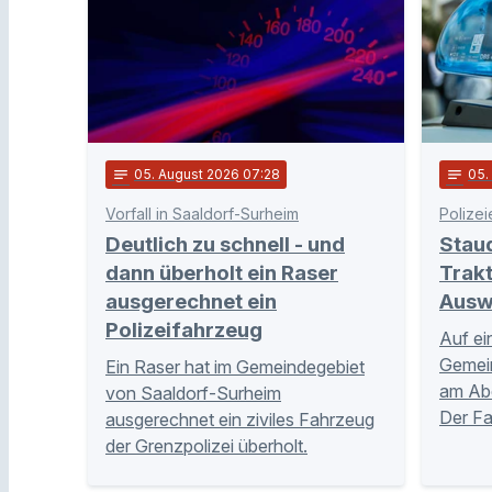
notes
05
. August 2026 07:28
notes
05
Vorfall in Saaldorf-Surheim
Polizei
Deutlich zu schnell - und
Stau
dann überholt ein Raser
Trakt
ausgerechnet ein
Ausw
Polizeifahrzeug
Auf ei
Gemei
Ein Raser hat im Gemeindegebiet
am Abe
von Saaldorf-Surheim
Der Fa
ausgerechnet ein ziviles Fahrzeug
der Grenzpolizei überholt.