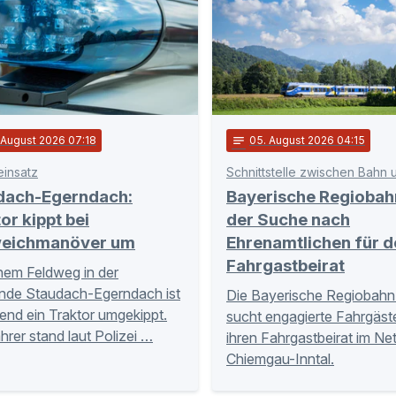
. August 2026 07:18
notes
05
. August 2026 04:15
einsatz
dach-Egerndach:
Bayerische Regiobah
or kippt bei
der Suche nach
eichmanöver um
Ehrenamtlichen für d
Fahrgastbeirat
nem Feldweg in der
nde Staudach-Egerndach ist
Die Bayerische Regiobahn
nd ein Traktor umgekippt.
sucht engagierte Fahrgäste
hrer stand laut Polizei …
ihren Fahrgastbeirat im Ne
Chiemgau-Inntal.