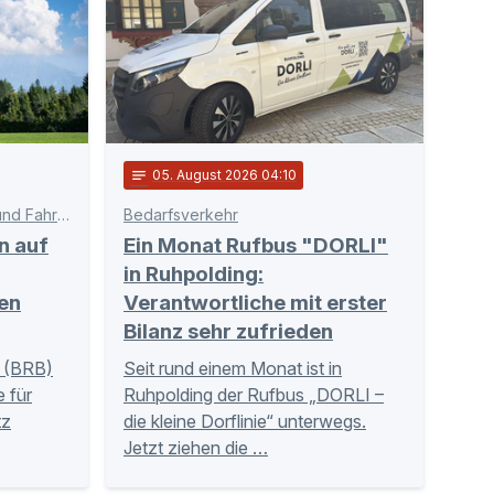
notes
05
. August 2026 04:10
Schnittstelle zwischen Bahn und Fahrgästen
Bedarfsverkehr
n auf
Ein Monat Rufbus "DORLI"
in Ruhpolding:
en
Verantwortliche mit erster
Bilanz sehr zufrieden
 (BRB)
Seit rund einem Monat ist in
 für
Ruhpolding der Rufbus „DORLI –
tz
die kleine Dorflinie“ unterwegs.
Jetzt ziehen die …