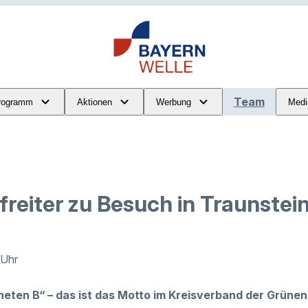
Team
rogramm
Aktionen
Werbung
Medi
reiter zu Besuch in Traunstei
 Uhr
aneten B“ – das ist das Motto im Kreisverband der Grünen