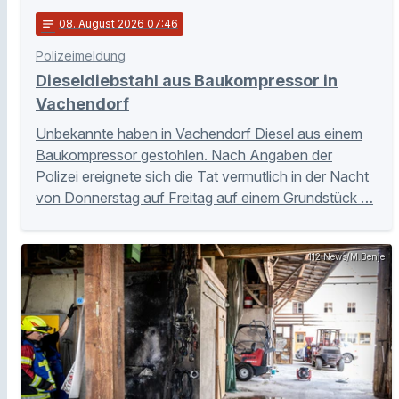
notes
08
. August 2026 07:46
Polizeimeldung
Dieseldiebstahl aus Baukompressor in
Vachendorf
Unbekannte haben in Vachendorf Diesel aus einem
Baukompressor gestohlen. Nach Angaben der
Polizei ereignete sich die Tat vermutlich in der Nacht
von Donnerstag auf Freitag auf einem Grundstück …
112 News/M.Benje