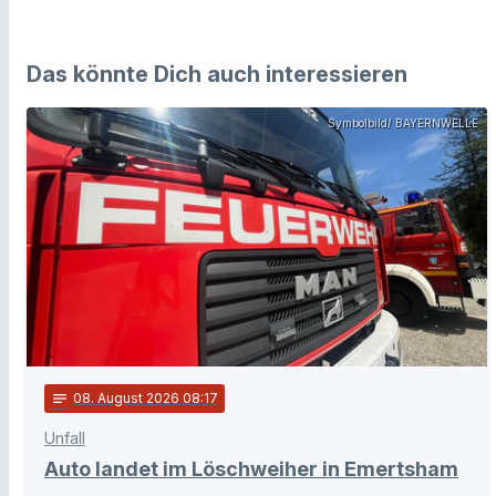
Das könnte Dich auch interessieren
Symbolbild/ BAYERNWELLE
notes
08
. August 2026 08:17
Unfall
Auto landet im Löschweiher in Emertsham