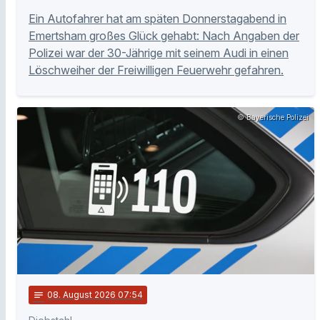
Ein Autofahrer hat am späten Donnerstagabend in
Emertsham großes Glück gehabt: Nach Angaben der
Polizei war der 30-Jährige mit seinem Audi in einen
Löschweiher der Freiwilligen Feuerwehr gefahren.
© Bayerische Polizei
notes
08
. August 2026 07:54