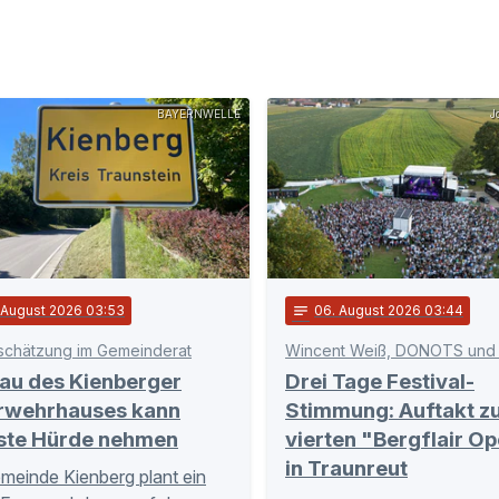
BAYERNWELLE
J
. August 2026 03:53
notes
06
. August 2026 03:44
schätzung im Gemeinderat
Wincent Weiß, DONOTS und
au des Kienberger
Drei Tage Festival-
rwehrhauses kann
Stimmung: Auftakt z
ste Hürde nehmen
vierten "Bergflair Op
in Traunreut
meinde Kienberg plant ein