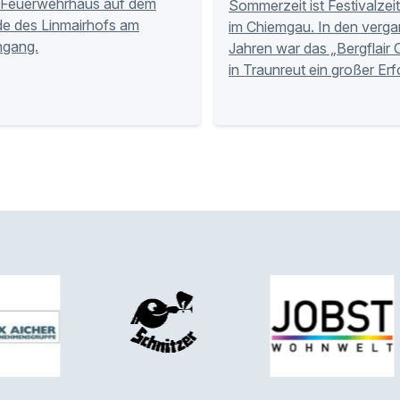
 Feuerwehrhaus auf dem
Sommerzeit ist Festivalzei
e des Linmairhofs am
im Chiemgau. In den verg
ngang.
Jahren war das „Bergflair 
in Traunreut ein großer Erf