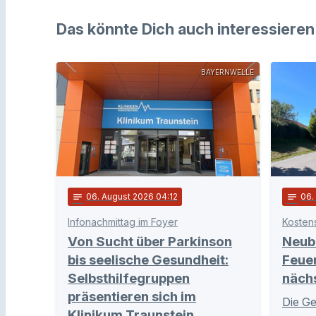
Das könnte Dich auch interessieren
BAYERNWELLE
notes
06
. August 2026 04:12
notes
06
Infonachmittag im Foyer
Kosten
Von Sucht über Parkinson
Neub
bis seelische Gesundheit:
Feue
Selbsthilfegruppen
näch
präsentieren sich im
Die Ge
Klinikum Traunstein