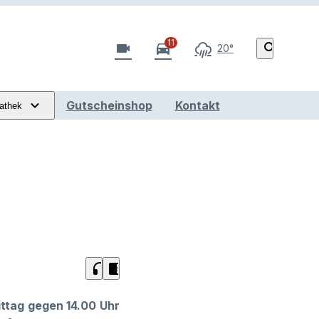
11
videocam
directions_car
search
20°
Gutscheinshop
Kontakt
athek
headphones
chrome_reader_mode
ittag gegen 14.00 Uhr