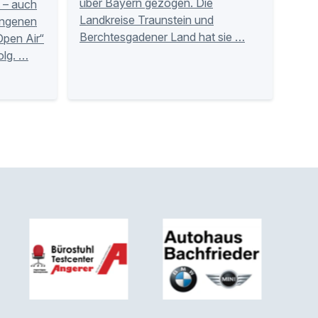
über Bayern gezogen. Die
t – auch
Landkreise Traunstein und
angenen
Berchtesgadener Land hat sie …
Open Air“
olg. …