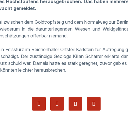
des Hochstaufens herausgebrochen. Das haben mehrer
wacht gemeldet.
bei zwischen dem Goldtropfsteig und dem Normalweg zur Bart
t wiederum in die darunterliegenden Wiesen und Waldgeländ
inschätzungen offenbar niemand.
ein Felssturz im Reichenhaller Ortsteil Karlstein für Aufregun
schädigt. Der zuständige Geologe Kilian Scharrer erklärte da
urz schuld war. Damals hatte es stark geregnet, zuvor gab e
 könnten leichter herausbrechen.