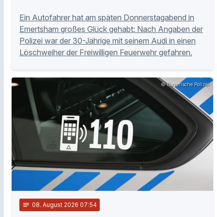
Ein Autofahrer hat am späten Donnerstagabend in
Emertsham großes Glück gehabt: Nach Angaben der
Polizei war der 30-Jährige mit seinem Audi in einen
Löschweiher der Freiwilligen Feuerwehr gefahren.
© Bayerische Polizei
notes
08
. August 2026 07:54