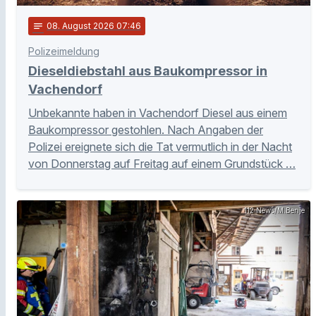
notes
08
. August 2026 07:46
Polizeimeldung
Dieseldiebstahl aus Baukompressor in
Vachendorf
Unbekannte haben in Vachendorf Diesel aus einem
Baukompressor gestohlen. Nach Angaben der
Polizei ereignete sich die Tat vermutlich in der Nacht
von Donnerstag auf Freitag auf einem Grundstück …
112 News/M.Benje