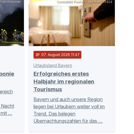
Bischofswiesen
Symbolbild Pixabay / davidlee 770924
notes
07
. August 2026 11:47
Urlaubsland Bayern
ponie
Erfolgreiches erstes
Halbjahr im regionalen
Tourismus
Bereich
Bayern und auch unsere Region
r Nacht
liegen bei Urlaubern weiter voll im
 mit …
Trend. Das belegen
Übernachtungszahlen für das …