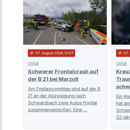
BRK BGL
notes
07
. August 2026 14:07
notes
07
.
Unfall
Unfall
Schwerer Frontalcrash auf
Kreu
der B 21 bei Marzoll
Trau
schw
Am Freitagvormittag sind auf der B
21 an der Abzweigung nach
Ein Kr
Schwarzbach zwei Autos frontal
hat am
zusammengestoßen. Eine …
Schwer
32-jäh