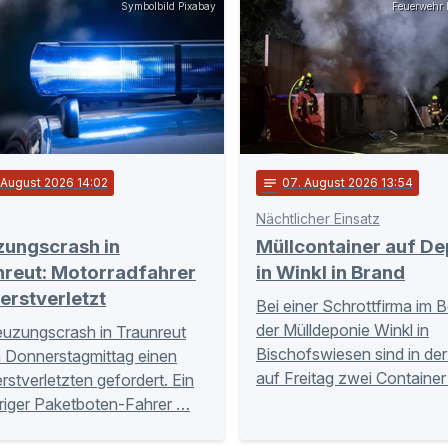
Symbolbild Pixabay
Feuerwehr 
 August 2026 14:02
notes
07
. August 2026 13:54
Nächtlicher Einsatz
zungscrash in
Müllcontainer auf De
nreut: Motorradfahrer
in Winkl in Brand
erstverletzt
Bei einer Schrottfirma im 
der Mülldeponie Winkl in
euzungscrash in Traunreut
Bischofswiesen sind in de
 Donnerstagmittag einen
auf Freitag zwei Container
stverletzten gefordert. Ein
riger Paketboten-Fahrer …