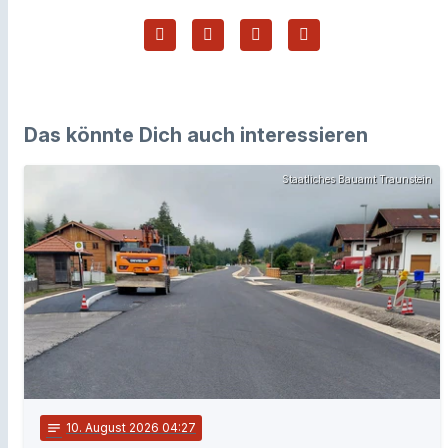
Das könnte Dich auch interessieren
Staatliches Bauamt Traunstein
notes
10
. August 2026 04:27