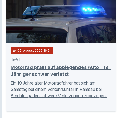
notes
09
. August 2026 16:24
Unfall
Motorrad prallt auf abbiegendes Auto – 19-
Jähriger schwer verletzt
Ein 19 Jahre alter Motorradfahrer hat sich am
Samstag bei einem Verkehrsunfall in Ramsau bei
Berchtesgaden schwere Verletzungen zugezogen.