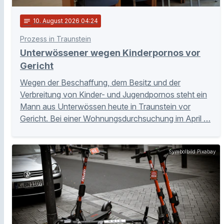
notes
10
. August 2026 04:24
Prozess in Traunstein
Unterwössener wegen Kinderpornos vor
Gericht
Wegen der Beschaffung, dem Besitz und der
Verbreitung von Kinder- und Jugendpornos steht ein
Mann aus Unterwössen heute in Traunstein vor
Gericht. Bei einer Wohnungsdurchsuchung im April …
Symbolbild Pixabay