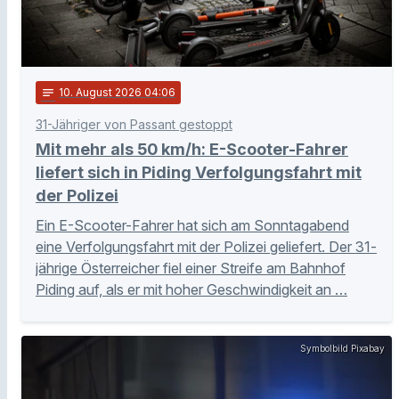
notes
10
. August 2026 04:06
31-Jähriger von Passant gestoppt
Mit mehr als 50 km/h: E-Scooter-Fahrer
liefert sich in Piding Verfolgungsfahrt mit
der Polizei
Ein E-Scooter-Fahrer hat sich am Sonntagabend
eine Verfolgungsfahrt mit der Polizei geliefert. Der 31-
jährige Österreicher fiel einer Streife am Bahnhof
Piding auf, als er mit hoher Geschwindigkeit an …
Symbolbild Pixabay